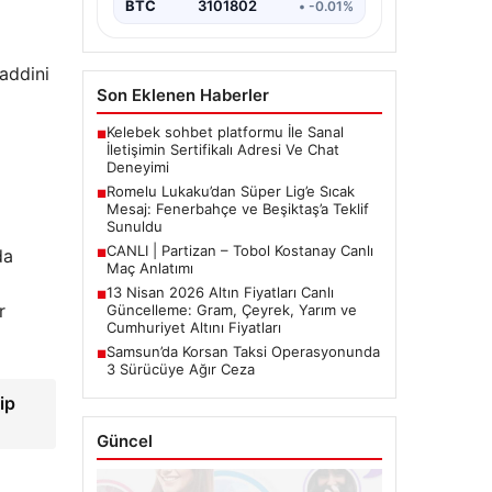
gündeminde öne çıkıyor.…
BTC
3101802
• -0.01%
addini
Son Eklenen Haberler
Kelebek sohbet platformu İle Sanal
■
İletişimin Sertifikalı Adresi Ve Chat
Deneyimi
Romelu Lukaku’dan Süper Lig’e Sıcak
■
Mesaj: Fenerbahçe ve Beşiktaş’a Teklif
Sunuldu
CANLI | Partizan – Tobol Kostanay Canlı
da
■
Maç Anlatımı
13 Nisan 2026 Altın Fiyatları Canlı
■
r
Güncelleme: Gram, Çeyrek, Yarım ve
Cumhuriyet Altını Fiyatları
Samsun’da Korsan Taksi Operasyonunda
■
3 Sürücüye Ağır Ceza
ip
Güncel