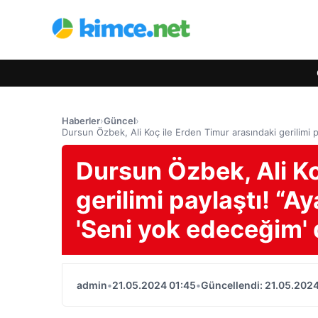
Haberler
›
Güncel
›
Dursun Özbek, Ali Koç ile Erden Timur arasındaki gerilimi 
Dursun Özbek, Ali Ko
gerilimi paylaştı! “A
'Seni yok edeceğim' 
admin
•
21.05.2024 01:45
•
Güncellendi: 21.05.2024