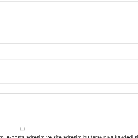
m, e-posta adresim ve site adresim bu tarayıcıya kaydedilsi