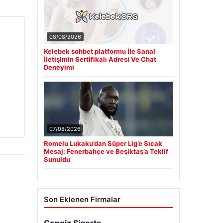
08/08/2026
Kelebek sohbet platformu İle Sanal
İletişimin Sertifikalı Adresi Ve Chat
Deneyimi
07/08/2026
Romelu Lukaku’dan Süper Lig’e Sıcak
Mesaj: Fenerbahçe ve Beşiktaş’a Teklif
Sunuldu
Son Eklenen Firmalar