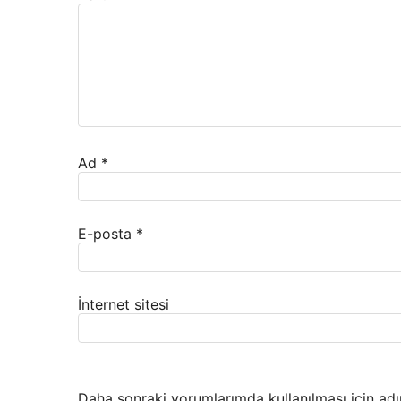
Ad
*
E-posta
*
İnternet sitesi
Daha sonraki yorumlarımda kullanılması için adı