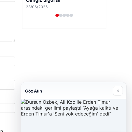
Cengiz Sigorta
23/06/2026
×
Göz Atın
n.