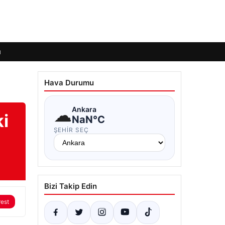
ı
Hava Durumu
☁
Ankara
ki
NaN°C
ŞEHIR SEÇ
Bizi Takip Edin
rest