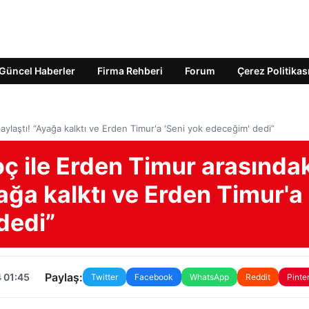
Güncel Haberler
Firma Rehberi
Forum
Çerez Politikas
paylaştı! “Ayağa kalktı ve Erden Timur'a 'Seni yok edeceğim' dedi”
ç ile Erden Timur arasında
yağa kalktı ve Erden Timur'a
dedi”
Paylaş:
 01:45
Twitter
Facebook
WhatsApp
Reddit
Pinte