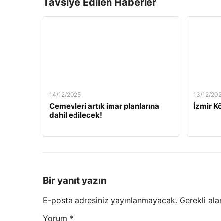
Tavsiye Edilen Haberler
14/12/2025
13/12/20
Cemevleri artık imar planlarına
İzmir Kö
dahil edilecek!
Bir yanıt yazın
E-posta adresiniz yayınlanmayacak.
Gerekli ala
Yorum
*