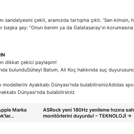
sandalyesini çekti, aramızda tartışma çıktı. 'Sen kimsin, h
ler başka şey: “Onun benim ya da Galatasaray'ın korumasına
IN
n dikkat çekici paylaşım!
Süheyl Batum, Ali Koç hakkında suç duyurusun
Adidas spo
akkabı Dünyası'nda bulabilirsiniz
 Apple Marka
ASRock yeni 180Hz yenileme hızına sah
ok'lar…
monitörlerini duyurdu! – TEKNOLOJİ →