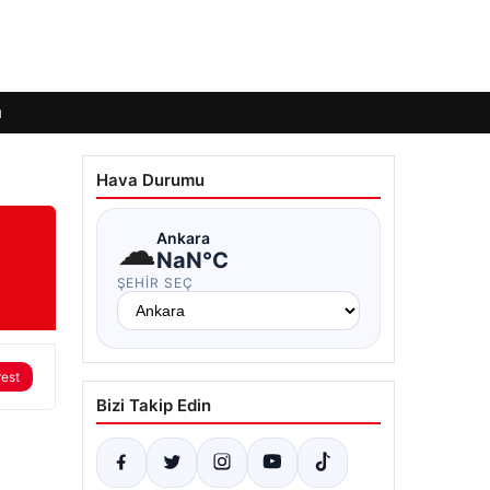
ı
Hava Durumu
☁
Ankara
NaN°C
ŞEHIR SEÇ
rest
Bizi Takip Edin