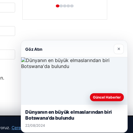
×
Göz Atın
n.
Güncel Haberler
Dünyanın en büyük elmaslarından biri
Botswana'da bulundu
22/08/2024
ıyoruz.
Çerez Politikamız
Reddet
Kabul Et