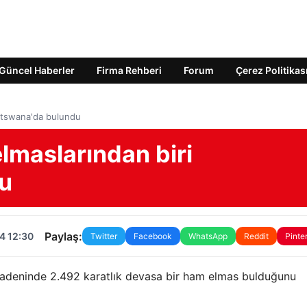
Güncel Haberler
Firma Rehberi
Forum
Çerez Politikas
otswana'da bulundu
lmaslarından biri
u
Paylaş:
4 12:30
Twitter
Facebook
WhatsApp
Reddit
Pinte
adeninde 2.492 karatlık devasa bir ham elmas bulduğunu