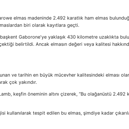
i Karowe elmas madeninde 2.492 karatlık ham elmas bulundu
aslardan biri olarak kayıtlara geçti.
başkent Gaborone'ye yaklaşık 430 kilometre uzaklıkta bul
tiği belirtildi. Ancak elmasın değeri veya kalitesi hakkın
unan ve tarihin en büyük mücevher kalitesindeki elması ola
arak çok yakındır.
b, keşfin öneminin altını çizerek, “Bu olağanüstü 2.492 k
i kullanılarak tespit edilen bu elmas, şimdiye kadar çıkarı