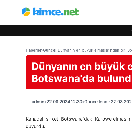
Haberler
›
Güncel
›
Dünyanın en büyük elmaslarından biri B
Dünyanın en büyük e
Botswana'da bulund
admin
•
22.08.2024 12:30
•
Güncellendi: 22.08.202
Kanadalı şirket, Botswana'daki Karowe elmas m
duyurdu.