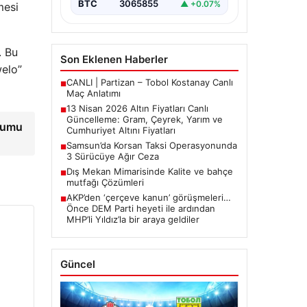
BTC
3065855
▲ +0.07%
mesi
arasında yürütülen barış
görüşmelerinden beklenen…
. Bu
Son Eklenen Haberler
welo”
CANLI | Partizan – Tobol Kostanay Canlı
■
Maç Anlatımı
13 Nisan 2026 Altın Fiyatları Canlı
■
Güncelleme: Gram, Çeyrek, Yarım ve
rtumu
Cumhuriyet Altını Fiyatları
Samsun’da Korsan Taksi Operasyonunda
■
3 Sürücüye Ağır Ceza
Dış Mekan Mimarisinde Kalite ve bahçe
■
mutfağı Çözümleri
AKP’den ‘çerçeve kanun’ görüşmeleri…
■
Önce DEM Parti heyeti ile ardından
MHP’li Yıldız’la bir araya geldiler
Güncel