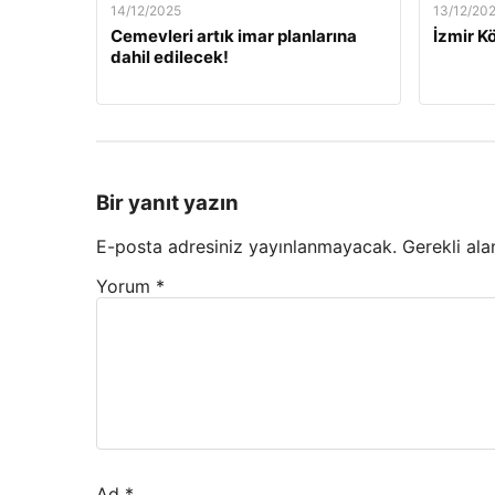
14/12/2025
13/12/20
Cemevleri artık imar planlarına
İzmir Kö
dahil edilecek!
Bir yanıt yazın
E-posta adresiniz yayınlanmayacak.
Gerekli ala
Yorum
*
Ad
*