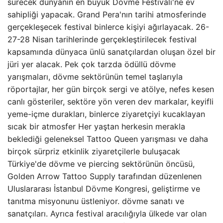
sürecek dünyanın en büyük Dövme Festivali'ne ev
sahipliği yapacak. Grand Pera'nın tarihi atmosferinde
gerçekleşecek festival binlerce kişiyi ağırlayacak. 26-
27-28 Nisan tarihlerinde gerçekleştirilecek festival
kapsamında dünyaca ünlü sanatçılardan oluşan özel bir
jüri yer alacak. Pek çok tarzda ödüllü dövme
yarışmaları, dövme sektörünün temel taşlarıyla
röportajlar, her gün birçok sergi ve atölye, nefes kesen
canlı gösteriler, sektöre yön veren dev markalar, keyifli
yeme-içme durakları, binlerce ziyaretçiyi kucaklayan
sıcak bir atmosfer Her yaştan herkesin merakla
beklediği geleneksel Tattoo Queen yarışması ve daha
birçok sürpriz etkinlik ziyaretçilerle buluşacak
Türkiye'de dövme ve piercing sektörünün öncüsü,
Golden Arrow Tattoo Supply tarafından düzenlenen
Uluslararası İstanbul Dövme Kongresi, geliştirme ve
tanıtma misyonunu üstleniyor. dövme sanatı ve
sanatçıları. Ayrıca festival aracılığıyla ülkede var olan