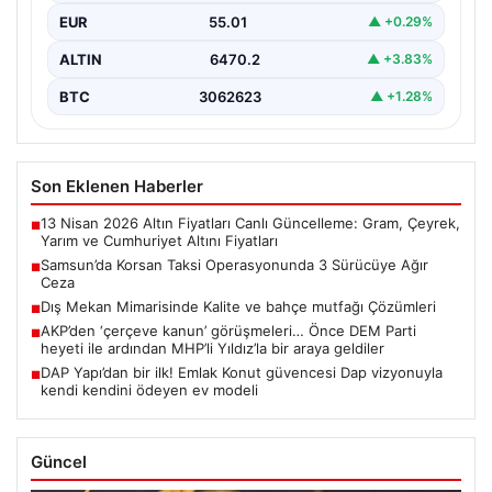
EUR
55.01
▲ +0.29%
ALTIN
6470.2
▲ +3.83%
BTC
3062623
▲ +1.28%
Son Eklenen Haberler
13 Nisan 2026 Altın Fiyatları Canlı Güncelleme: Gram, Çeyrek,
■
Yarım ve Cumhuriyet Altını Fiyatları
Samsun’da Korsan Taksi Operasyonunda 3 Sürücüye Ağır
■
Ceza
Dış Mekan Mimarisinde Kalite ve bahçe mutfağı Çözümleri
■
AKP’den ‘çerçeve kanun’ görüşmeleri… Önce DEM Parti
■
heyeti ile ardından MHP’li Yıldız’la bir araya geldiler
DAP Yapı’dan bir ilk! Emlak Konut güvencesi Dap vizyonuyla
■
kendi kendini ödeyen ev modeli
Güncel