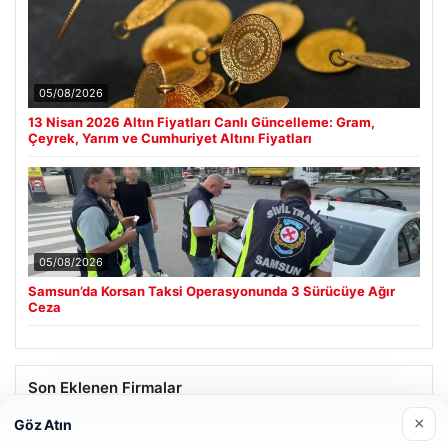
05/08/2026
13 Nisan 2026 Altın Fiyatları Canlı Güncelleme: Gram,
Çeyrek, Yarım ve Cumhuriyet Altını Fiyatları
05/08/2026
Samsun’da Korsan Taksi Operasyonunda 3 Sürücüye Ağır
Ceza
Son Eklenen Firmalar
×
Göz Atın