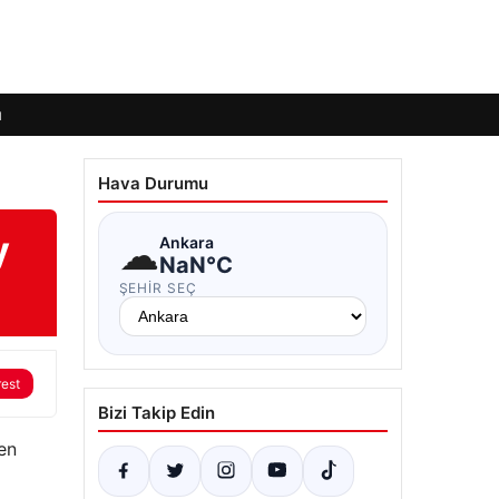
ı
Hava Durumu
y
☁
Ankara
NaN°C
ŞEHIR SEÇ
rest
Bizi Takip Edin
en