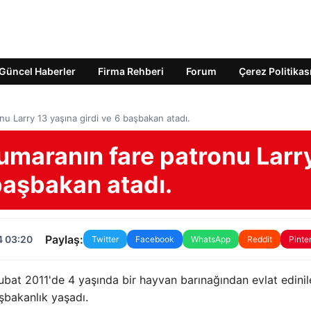
Güncel Haberler
Firma Rehberi
Forum
Çerez Politikas
u Larry 13 yaşına girdi ve 6 başbakan atadı.
umaranın fare patronu Larr
 başbakan atadı.
Paylaş:
4 03:20
Twitter
Facebook
WhatsApp
Reddit
Pinte
t 2011'de 4 yaşında bir hayvan barınağından evlat edinil
şbakanlık yaşadı.