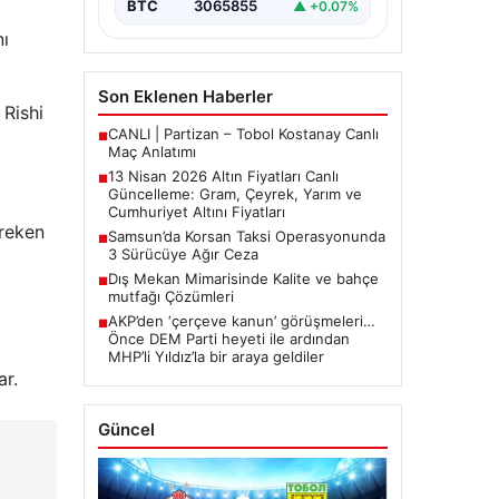
BTC
3065855
▲ +0.07%
ı
arasında yürütülen barış
görüşmelerinden beklenen…
nı
Son Eklenen Haberler
 Rishi
CANLI | Partizan – Tobol Kostanay Canlı
■
Maç Anlatımı
13 Nisan 2026 Altın Fiyatları Canlı
■
Güncelleme: Gram, Çeyrek, Yarım ve
Cumhuriyet Altını Fiyatları
ereken
Samsun’da Korsan Taksi Operasyonunda
■
3 Sürücüye Ağır Ceza
Dış Mekan Mimarisinde Kalite ve bahçe
■
mutfağı Çözümleri
AKP’den ‘çerçeve kanun’ görüşmeleri…
■
Önce DEM Parti heyeti ile ardından
MHP’li Yıldız’la bir araya geldiler
ar.
Güncel