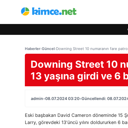
Haberler
›
Güncel
›
Downing Street 10 numaranın fare patron
Downing Street 10 n
13 yaşına girdi ve 6
admin
•
08.07.2024 03:20
•
Güncellendi: 08.07.202
Eski başbakan David Cameron döneminde 15 Şuba
Larry, görevdeki 13'üncü yılını doldururken 6 ba