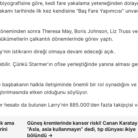
 biyografisine göre, kedi fare yakalama yeteneğinden dolay
akamı tarihinde ilk kez kendisine “Baş Fare Yapımcısı” unva
 döneminden sonra Theresa May, Boris Johnson, Liz Truss ve
hükümetlerin çalkantılı dönemlerinde görev yaptı.
ry'nin istikrarın direği olmaya devam edeceği açık.
ilir. Çünkü Starmer'ın ofise yerleştiğinde yanına alması g
de başbakanın halkla iletişiminde önemli bir rol oynadığını ve
ştırılmasında etken olduğunu söylüyor.
hesabı da bulunan Larry'nin 885.000'den fazla takipçisi v
ak ama
Güneş kremlerinde kanser riski! Canan Karatay
rini
“Asla, asla kullanmayın” dedi, tıp dünyası ikiye
bölündü →