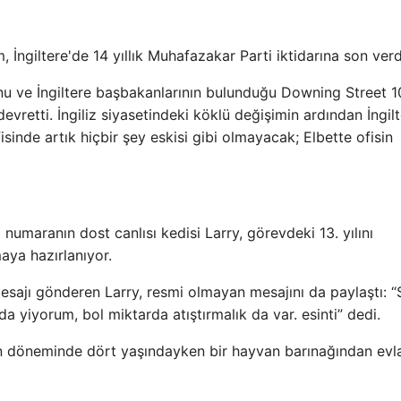
İngiltere'de 14 yıllık Muhafazakar Parti iktidarına son verd
u ve İngiltere başbakanlarının bulunduğu Downing Street 1
devretti. İngiliz siyasetindeki köklü değişimin ardından İngil
inde artık hiçbir şey eskisi gibi olmayacak; Elbette ofisin
numaranın dost canlısı kedisi Larry, görevdeki 13. yılını
ya hazırlanıyor.
mesajı gönderen Larry, resmi olmayan mesajını da paylaştı: “
a yiyorum, bol miktarda atıştırmalık da var. esinti” dedi.
 döneminde dört yaşındayken bir hayvan barınağından evl