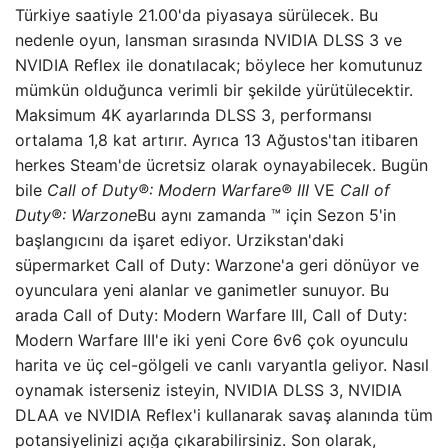
Türkiye saatiyle 21.00'da piyasaya sürülecek. Bu
nedenle oyun, lansman sırasında NVIDIA DLSS 3 ve
NVIDIA Reflex ile donatılacak; böylece her komutunuz
mümkün olduğunca verimli bir şekilde yürütülecektir.
Maksimum 4K ayarlarında DLSS 3, performansı
ortalama 1,8 kat artırır. Ayrıca 13 Ağustos'tan itibaren
herkes Steam'de ücretsiz olarak oynayabilecek. Bugün
bile
Call of Duty®: Modern Warfare® III
VE
Call of
Duty®: Warzone
Bu aynı zamanda ™ için Sezon 5'in
başlangıcını da işaret ediyor. Urzikstan'daki
süpermarket Call of Duty: Warzone'a geri dönüyor ve
oyunculara yeni alanlar ve ganimetler sunuyor. Bu
arada Call of Duty: Modern Warfare III, Call of Duty:
Modern Warfare III'e iki yeni Core 6v6 çok oyunculu
harita ve üç cel-gölgeli ve canlı varyantla geliyor. Nasıl
oynamak isterseniz isteyin, NVIDIA DLSS 3, NVIDIA
DLAA ve NVIDIA Reflex'i kullanarak savaş alanında tüm
potansiyelinizi açığa çıkarabilirsiniz. Son olarak,