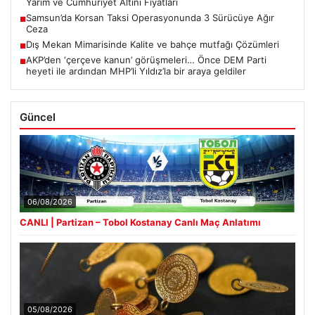
Yarım ve Cumhuriyet Altını Fiyatları
Samsun’da Korsan Taksi Operasyonunda 3 Sürücüye Ağır
■
Ceza
Dış Mekan Mimarisinde Kalite ve bahçe mutfağı Çözümleri
■
AKP’den ‘çerçeve kanun’ görüşmeleri… Önce DEM Parti
■
heyeti ile ardından MHP’li Yıldız’la bir araya geldiler
Güncel
06/08/2026
CANLI | Partizan – Tobol Kostanay Canlı Maç Anlatımı
05/08/2026