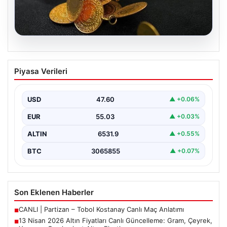
05.08.2026
13 Nisan 2026 Altın Fiyatları Canlı
Piyasa Verileri
Güncelleme: Gram, Çeyrek, Yarım ve
Cumhuriyet Altını Fiyatları
USD
47.60
▲ +0.06%
Altın piyasalarda hafta başında tansiyon yükseldi. ABD
ile İran arasında yürütülen barış görüşmelerinden
EUR
55.03
▲ +0.03%
beklenen…
ALTIN
6531.9
▲ +0.55%
BTC
3065855
▲ +0.07%
Son Eklenen Haberler
CANLI | Partizan – Tobol Kostanay Canlı Maç Anlatımı
■
13 Nisan 2026 Altın Fiyatları Canlı Güncelleme: Gram, Çeyrek,
■