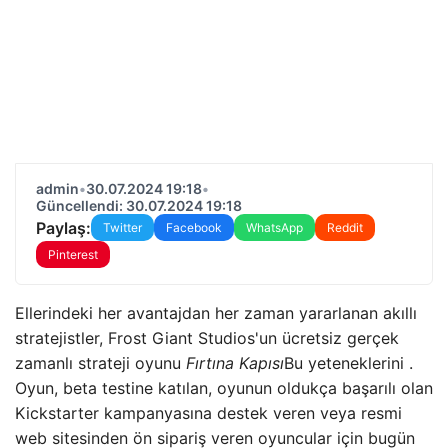
admin
•
30.07.2024 19:18
•
Güncellendi: 30.07.2024 19:18
Paylaş:
Twitter
Facebook
WhatsApp
Reddit
Pinterest
Ellerindeki her avantajdan her zaman yararlanan akıllı
stratejistler, Frost Giant Studios'un ücretsiz gerçek
zamanlı strateji oyunu
Fırtına Kapısı
Bu yeteneklerini .
Oyun, beta testine katılan, oyunun oldukça başarılı olan
Kickstarter kampanyasına destek veren veya resmi
web sitesinden ön sipariş veren oyuncular için bugün