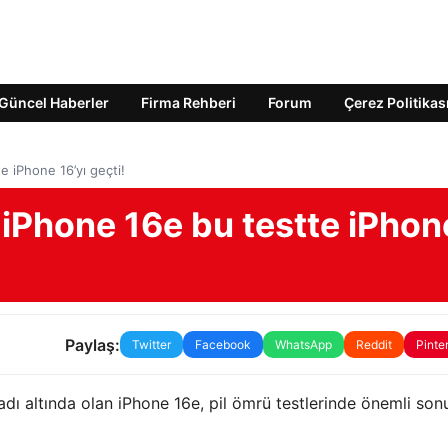
Güncel Haberler
Firma Rehberi
Forum
Çerez Politikas
 iPhone 16’yı geçti!
 iPhone 16e bu testte iPhon
Paylaş:
Twitter
Facebook
WhatsApp
Reddit
Pinte
dı altında olan iPhone 16e, pil ömrü testlerinde önemli son