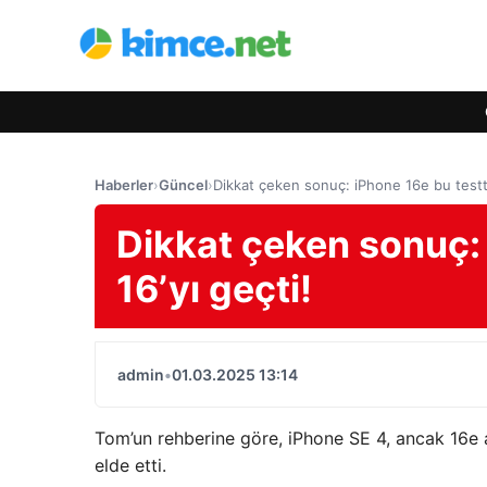
Haberler
›
Güncel
›
Dikkat çeken sonuç: iPhone 16e bu testte
Dikkat çeken sonuç:
16’yı geçti!
admin
•
01.03.2025 13:14
Tom’un rehberine göre, iPhone SE 4, ancak 16e a
elde etti.