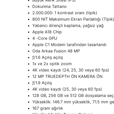
Büyük Renk Sitesi (P3)
Dokunma Tattano
2.000.000: 1 kontrast oranı (tipik)
800 NIT Maksimum Ekran Parlaklığı (Tipik)
Yabancı dirençli kaplama, yağsız yağ
Apple A18 Chip
4 -Core GPU
Apple C1 Modem tarafından tasarlandı
Oda Arkaa Fusion 48 MP
ƒ/1.6 Açılış açılış
1x ve 2x optik zoom
4K video kaydı (24, 25, 30 veya 60 fps)
12 MP TRUEDEPTH ÖN KAMERA ÖN
ƒ/1.9 Açılış
4K video kaydı (25, 30 veya 60 fps)
128 GB, 256 GB ve 512 GB dosyalama seç
Yükseklik: 146.7 mm yükseklik, 71.5 mm gen
167 gram ağırlık