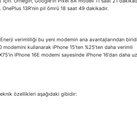
ak için. Örneğin, Google’ın Pixel 8A modeli 11 saat 21 dakikad
 OnePlus 13R’nin pil ömrü 18 saat 49 dakikadır.
Enerji verimliliği bu yeni modemin ana avantajlarından biridi
odemini kullanarak iPhone 15’ten %25’ten daha verimli
X75’in iPhone 16E modemi sayesinde iPhone 16’dan daha uz
knik özellikleri aşağıdaki gibidir: