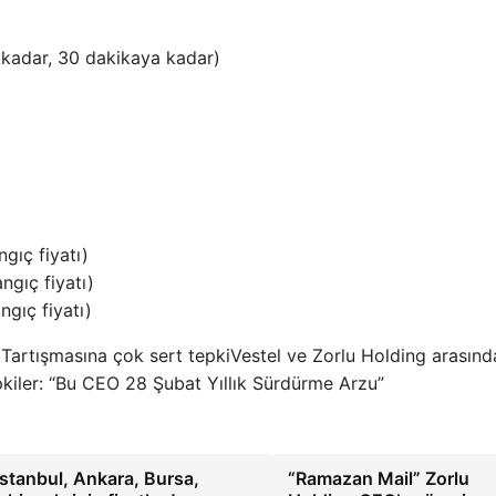
 kadar, 30 dakikaya kadar)
ç ​​fiyatı)
ıç ​​fiyatı)
ıç ​​fiyatı)
Vestel ve Zorlu Holding arasın
kiler: “Bu CEO 28 Şubat Yıllık Sürdürme Arzu”
İstanbul, Ankara, Bursa,
“Ramazan Mail” Zorlu