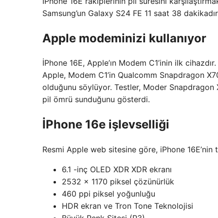
İPhone 16E rakiplerinin pil süresini karşılaştırm
Samsung’un Galaxy S24 FE 11 saat 38 dakikadır.
Apple modeminizi kullanıyor
İPhone 16E, Apple’ın Modem C1’inin ilk cihazdır. 
Apple, Modem C1’in Qualcomm Snapdragon X70 m
olduğunu söylüyor. Testler, Moder Snapdragon 
pil ömrü sunduğunu gösterdi.
İPhone 16e işlevselliği
Resmi Apple web sitesine göre, iPhone 16E’nin te
6.1 -inç OLED XDR XDR ekranı
2532 x 1170 piksel çözünürlük
460 ppi piksel yoğunluğu
HDR ekran ve Tron Tone Teknolojisi