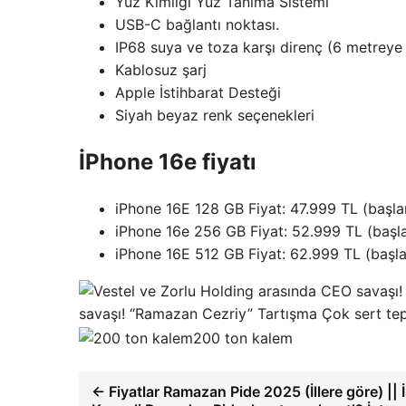
Yüz Kimliği Yüz Tanıma Sistemi
USB-C bağlantı noktası.
IP68 suya ve toza karşı direnç (6 metreye
Kablosuz şarj
Apple İstihbarat Desteği
Siyah beyaz renk seçenekleri
İPhone 16e fiyatı
iPhone 16E 128 GB Fiyat: 47.999 TL (başlangı
iPhone 16e 256 GB Fiyat: 52.999 TL (başlang
iPhone 16E 512 GB Fiyat: 62.999 TL (başlang
savaşı! “Ramazan Cezriy” Tartışma Çok sert tep
200 ton kalem
← Fiyatlar Ramazan Pide 2025 (İllere göre) || 