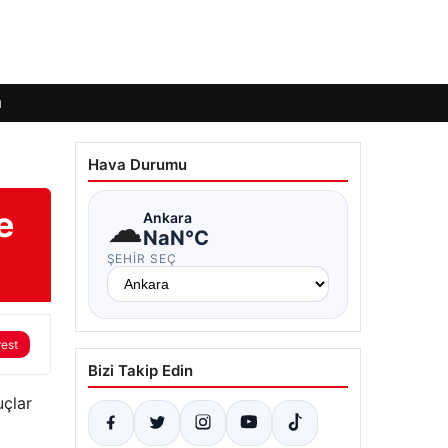
ı
Hava Durumu
e
☁
Ankara
NaN°C
ŞEHIR SEÇ
rest
Bizi Takip Edin
uçlar