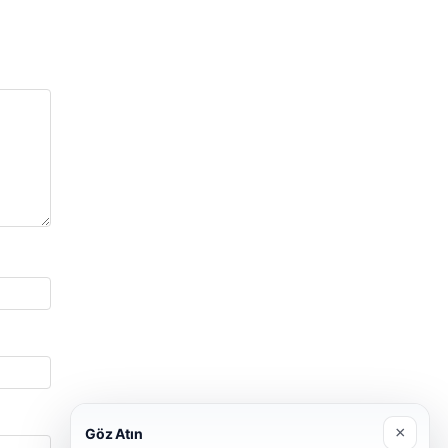
×
Göz Atın