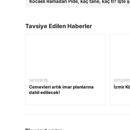
Kocaeli Ramadan Pide, kaç tane, kaç tl? İşte şeh
Tavsiye Edilen Haberler
14/12/2025
13/12/20
Cemevleri artık imar planlarına
İzmir Kö
dahil edilecek!