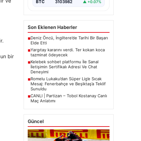
ır ve
BTC
3103982
▲ +0.07%
Son Eklenen Haberler
Deniz Öncü, İngiltere’de Tarihi Bir Başarı
■
r.
Elde Etti
Yargıtay kararını verdi. Ter kokan koca
■
tazminat ödeyecek
un bir
Kelebek sohbet platformu İle Sanal
■
İletişimin Sertifikalı Adresi Ve Chat
Deneyimi
Romelu Lukaku’dan Süper Lig’e Sıcak
■
Mesaj: Fenerbahçe ve Beşiktaş’a Teklif
Sunuldu
CANLI | Partizan – Tobol Kostanay Canlı
■
Maç Anlatımı
Güncel