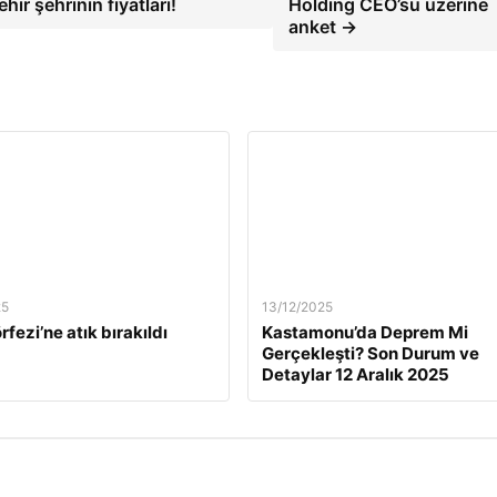
ir şehrinin fiyatları!
Holding CEO’su üzerine
anket →
25
13/12/2025
rfezi’ne atık bırakıldı
Kastamonu’da Deprem Mi
Gerçekleşti? Son Durum ve
Detaylar 12 Aralık 2025