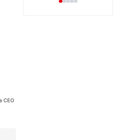
Hastaş Beton
26/05/2026
da CEO