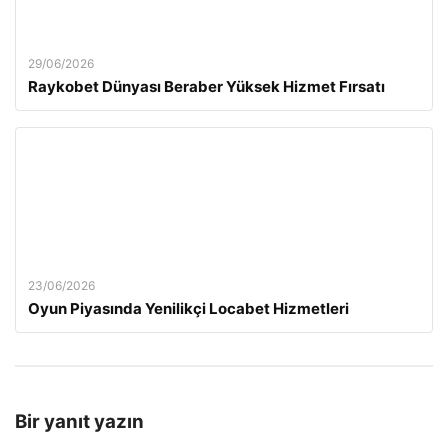
29/06/2026
Raykobet Dünyası Beraber Yüksek Hizmet Fırsatı
23/06/2026
Oyun Piyasında Yenilikçi Locabet Hizmetleri
Bir yanıt yazın