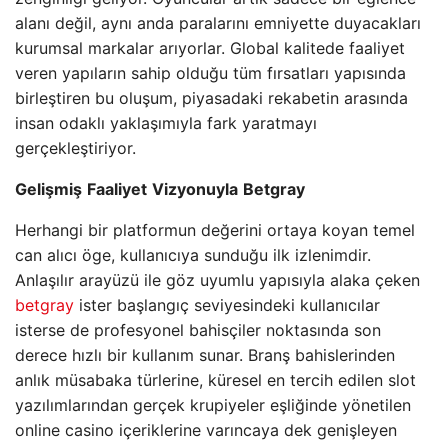
alanı değil, aynı anda paralarını emniyette duyacakları
kurumsal markalar arıyorlar. Global kalitede faaliyet
veren yapıların sahip olduğu tüm fırsatları yapısında
birleştiren bu oluşum, piyasadaki rekabetin arasında
insan odaklı yaklaşımıyla fark yaratmayı
gerçekleştiriyor.
Gelişmiş
Faaliyet
Vizyonuyla
Betgray
Herhangi bir platformun değerini ortaya koyan temel
can alıcı öge, kullanıcıya sunduğu ilk izlenimdir.
Anlaşılır arayüzü ile göz uyumlu yapısıyla alaka çeken
betgray
ister başlangıç seviyesindeki kullanıcılar
isterse de profesyonel bahisçiler noktasında son
derece hızlı bir kullanım sunar. Branş bahislerinden
anlık müsabaka türlerine, küresel en tercih edilen slot
yazılımlarından gerçek krupiyeler eşliğinde yönetilen
online casino içeriklerine varıncaya dek genişleyen