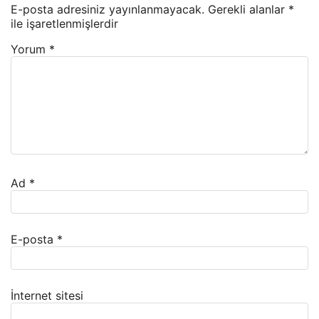
E-posta adresiniz yayınlanmayacak.
Gerekli alanlar
*
ile işaretlenmişlerdir
Yorum
*
Ad
*
E-posta
*
İnternet sitesi