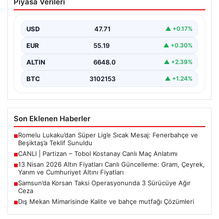
Piyasa Verileri
Maç Anlatımı
USD
47.71
▲ +0.17%
EUR
55.19
▲ +0.30%
ALTIN
6648.0
▲ +2.39%
BTC
3102153
▲ +1.24%
Son Eklenen Haberler
Romelu Lukaku’dan Süper Lig’e Sıcak Mesaj: Fenerbahçe ve
■
Beşiktaş’a Teklif Sunuldu
CANLI | Partizan – Tobol Kostanay Canlı Maç Anlatımı
■
13 Nisan 2026 Altın Fiyatları Canlı Güncelleme: Gram, Çeyrek,
■
Yarım ve Cumhuriyet Altını Fiyatları
Samsun’da Korsan Taksi Operasyonunda 3 Sürücüye Ağır
■
Ceza
Dış Mekan Mimarisinde Kalite ve bahçe mutfağı Çözümleri
■