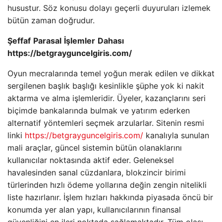
husustur. Söz konusu dolayı geçerli duyuruları izlemek
bütün zaman doğrudur.
Şeffaf
Parasal
İşlemler
Dahası
https://betgrayguncelgiris.com/
Oyun mecralarında temel yoğun merak edilen ve dikkat
sergilenen başlık başlığı kesinlikle şüphe yok ki nakit
aktarma ve alma işlemleridir. Üyeler, kazançlarını seri
biçimde bankalarında bulmak ve yatırım ederken
alternatif yöntemleri seçmek arzularlar. Sitenin resmi
linki
https://betgrayguncelgiris.com/
kanalıyla sunulan
mali araçlar, güncel sistemin bütün olanaklarını
kullanıcılar noktasında aktif eder. Geleneksel
havalesinden sanal cüzdanlara, blokzincir birimi
türlerinden hızlı ödeme yollarına değin zengin nitelikli
liste hazırlanır. İşlem hızları hakkında piyasada öncü bir
konumda yer alan yapı, kullanıcılarının finansal