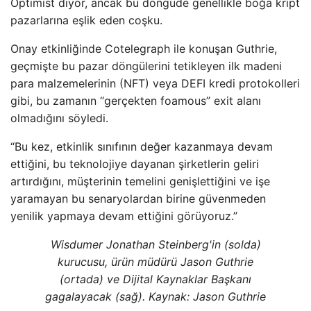
Optimist diyor, ancak bu döngüde genellikle boğa kript
pazarlarına eşlik eden coşku.
Onay etkinliğinde Cotelegraph ile konuşan Guthrie,
geçmişte bu pazar döngülerini tetikleyen ilk madeni
para malzemelerinin (NFT) veya DEFI kredi protokolleri
gibi, bu zamanın “gerçekten foamous” exit alanı
olmadığını söyledi.
“Bu kez, etkinlik sınıfının değer kazanmaya devam
ettiğini, bu teknolojiye dayanan şirketlerin geliri
artırdığını, müşterinin temelini genişlettiğini ve işe
yaramayan bu senaryolardan birine güvenmeden
yenilik yapmaya devam ettiğini görüyoruz.”
Wisdumer Jonathan Steinberg'in (solda)
kurucusu, ürün müdürü Jason Guthrie
(ortada) ve Dijital Kaynaklar Başkanı
gagalayacak (sağ). Kaynak:
Jason Guthrie