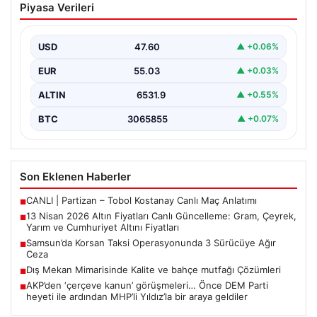
Piyasa Verileri
Güncelleme: Gram, Çeyrek, Yarım ve
Cumhuriyet Altını Fiyatları
USD
47.60
▲ +0.06%
Altın piyasalarda hafta başında tansiyon yükseldi. ABD
ile İran arasında yürütülen barış görüşmelerinden
EUR
55.03
▲ +0.03%
beklenen…
ALTIN
6531.9
▲ +0.55%
BTC
3065855
▲ +0.07%
Son Eklenen Haberler
CANLI | Partizan – Tobol Kostanay Canlı Maç Anlatımı
■
13 Nisan 2026 Altın Fiyatları Canlı Güncelleme: Gram, Çeyrek,
■
Yarım ve Cumhuriyet Altını Fiyatları
Samsun’da Korsan Taksi Operasyonunda 3 Sürücüye Ağır
■
Ceza
Dış Mekan Mimarisinde Kalite ve bahçe mutfağı Çözümleri
■
AKP’den ‘çerçeve kanun’ görüşmeleri… Önce DEM Parti
■
heyeti ile ardından MHP’li Yıldız’la bir araya geldiler