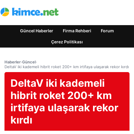
Güncel Haberler
Firma Rehberi
Forum
Çerez Politikası
Haberler
›
Güncel
›
DeltaV iki kademeli hibrit roket 200+ km irtifaya ulaşarak rekor kırdı
DeltaV iki kademeli
hibrit roket 200+ km
irtifaya ulaşarak rekor
kırdı