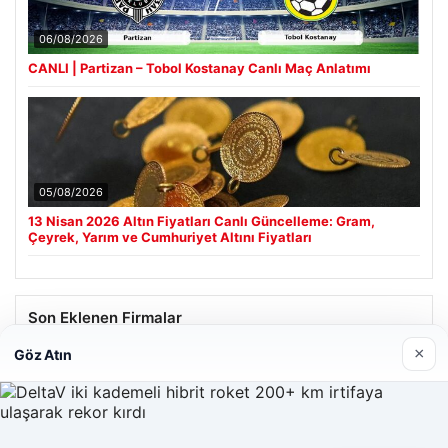
06/08/2026
CANLI | Partizan – Tobol Kostanay Canlı Maç Anlatımı
05/08/2026
13 Nisan 2026 Altın Fiyatları Canlı Güncelleme: Gram,
Çeyrek, Yarım ve Cumhuriyet Altını Fiyatları
Son Eklenen Firmalar
×
Göz Atın