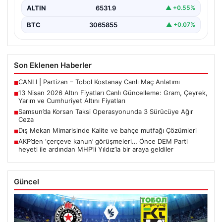
ALTIN
6531.9
▲ +0.55%
BTC
3065855
▲ +0.07%
Son Eklenen Haberler
CANLI | Partizan – Tobol Kostanay Canlı Maç Anlatımı
■
13 Nisan 2026 Altın Fiyatları Canlı Güncelleme: Gram, Çeyrek,
■
Yarım ve Cumhuriyet Altını Fiyatları
Samsun’da Korsan Taksi Operasyonunda 3 Sürücüye Ağır
■
Ceza
Dış Mekan Mimarisinde Kalite ve bahçe mutfağı Çözümleri
■
AKP’den ‘çerçeve kanun’ görüşmeleri… Önce DEM Parti
■
heyeti ile ardından MHP’li Yıldız’la bir araya geldiler
Güncel