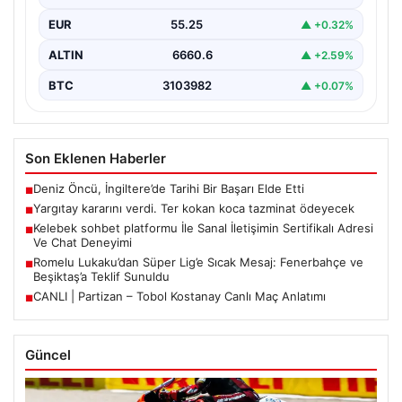
EUR
55.25
▲ +0.32%
ALTIN
6660.6
▲ +2.59%
BTC
3103982
▲ +0.07%
Son Eklenen Haberler
Deniz Öncü, İngiltere’de Tarihi Bir Başarı Elde Etti
■
Yargıtay kararını verdi. Ter kokan koca tazminat ödeyecek
■
Kelebek sohbet platformu İle Sanal İletişimin Sertifikalı Adresi
■
Ve Chat Deneyimi
Romelu Lukaku’dan Süper Lig’e Sıcak Mesaj: Fenerbahçe ve
■
Beşiktaş’a Teklif Sunuldu
CANLI | Partizan – Tobol Kostanay Canlı Maç Anlatımı
■
Güncel