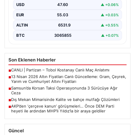
USD
47.60
▲ +0.06%
Altın piyasalarda hafta başında tansiyon yükseldi. ABD
ile İran arasında yürütülen barış görüşmelerinden
EUR
55.03
▲ +0.03%
beklenen…
ALTIN
6531.9
▲ +0.55%
BTC
3065855
▲ +0.07%
Son Eklenen Haberler
CANLI | Partizan – Tobol Kostanay Canlı Maç Anlatımı
■
13 Nisan 2026 Altın Fiyatları Canlı Güncelleme: Gram, Çeyrek,
■
Yarım ve Cumhuriyet Altını Fiyatları
Samsun’da Korsan Taksi Operasyonunda 3 Sürücüye Ağır
■
Ceza
Dış Mekan Mimarisinde Kalite ve bahçe mutfağı Çözümleri
■
AKP’den ‘çerçeve kanun’ görüşmeleri… Önce DEM Parti
■
heyeti ile ardından MHP’li Yıldız’la bir araya geldiler
Güncel