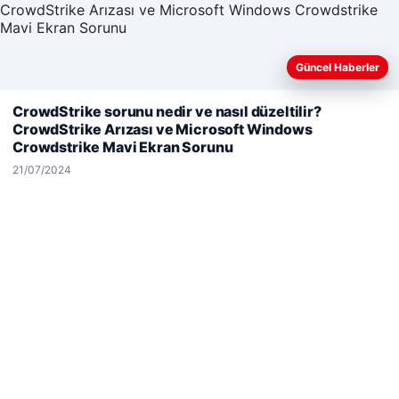
26/05/2026
Güncel Haberler
Web sitemizi nasıl kullandığınızı daha iyi anlayabilmek,
CrowdStrike sorunu nedir ve nasıl düzeltilir?
deneyiminizi kişiselleştirmek ve geliştirmek amacıyla çerezler
CrowdStrike Arızası ve Microsoft Windows
kullanıyoruz.
Çerez Politikamız
Crowdstrike Mavi Ekran Sorunu
© 2026 Kimce – Güncel Haberler
Reddet
Kabul Et
21/07/2024
malta work and study
|
lemagrup.com.tr
betcio