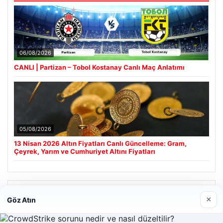
06/08/2026
CANLI | Partizan – Tobol Kostanay Canlı Maç Anlatımı
05/08/2026
13 Nisan 2026 Altın Fiyatları Canlı Güncelleme: Gram,
Çeyrek, Yarım ve Cumhuriyet Altını Fiyatları
Son Eklenen Firmalar
×
Göz Atın
Hastaş Beton