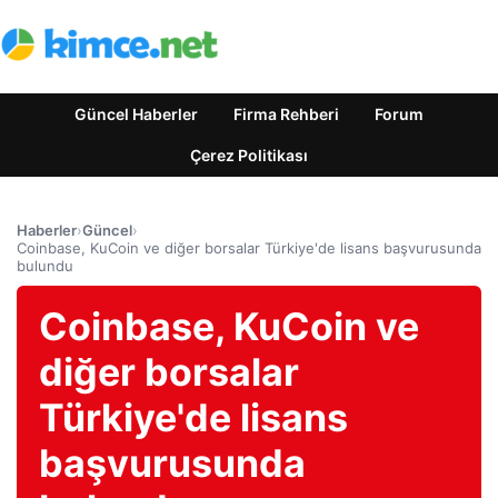
Güncel Haberler
Firma Rehberi
Forum
Çerez Politikası
Haberler
›
Güncel
›
Coinbase, KuCoin ve diğer borsalar Türkiye'de lisans başvurusunda
bulundu
Coinbase, KuCoin ve
diğer borsalar
Türkiye'de lisans
başvurusunda