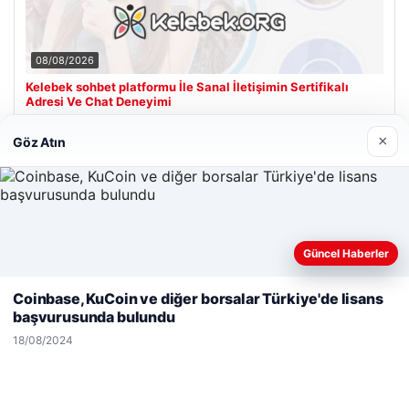
08/08/2026
Kelebek sohbet platformu İle Sanal İletişimin Sertifikalı
Adresi Ve Chat Deneyimi
×
Göz Atın
Son Eklenen Firmalar
Güncel Haberler
Web sitemizi nasıl kullandığınızı daha iyi anlayabilmek,
deneyiminizi kişiselleştirmek ve geliştirmek amacıyla çerezler
Coinbase, KuCoin ve diğer borsalar Türkiye'de lisans
kullanıyoruz.
Çerez Politikamız
başvurusunda bulundu
Reddet
Kabul Et
18/08/2024