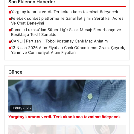
Son Eklenen Haberler
Yargıtay kararını verdi. Ter kokan koca tazminat ödeyecek
■
Kelebek sohbet platformu İle Sanal İletişimin Sertifikalı Adresi
■
Ve Chat Deneyimi
Romelu Lukaku’dan Süper Lig’e Sıcak Mesaj: Fenerbahçe ve
■
Beşiktaş’a Teklif Sunuldu
CANLI | Partizan – Tobol Kostanay Canlı Maç Anlatımı
■
13 Nisan 2026 Altın Fiyatları Canlı Güncelleme: Gram, Çeyrek,
■
Yarım ve Cumhuriyet Altını Fiyatları
Güncel
08/08/2026
Yargıtay kararını verdi. Ter kokan koca tazminat ödeyecek