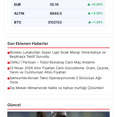
EUR
55.19
▲ +0.30%
ALTIN
6648.0
▲ +2.39%
BTC
3102153
▲ +1.24%
Son Eklenen Haberler
Romelu Lukaku’dan Süper Lig’e Sıcak Mesaj: Fenerbahçe ve
■
Beşiktaş’a Teklif Sunuldu
CANLI | Partizan – Tobol Kostanay Canlı Maç Anlatımı
■
13 Nisan 2026 Altın Fiyatları Canlı Güncelleme: Gram, Çeyrek,
■
Yarım ve Cumhuriyet Altını Fiyatları
Samsun’da Korsan Taksi Operasyonunda 3 Sürücüye Ağır
■
Ceza
Dış Mekan Mimarisinde Kalite ve bahçe mutfağı Çözümleri
■
Güncel