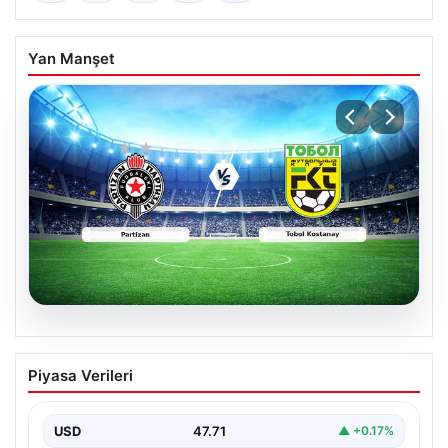
Yan Manşet
06.08.2026
CANLI | Partizan – Tobol Kostanay Canlı
Piyasa Verileri
Maç Anlatımı
USD
47.71
▲ +0.17%