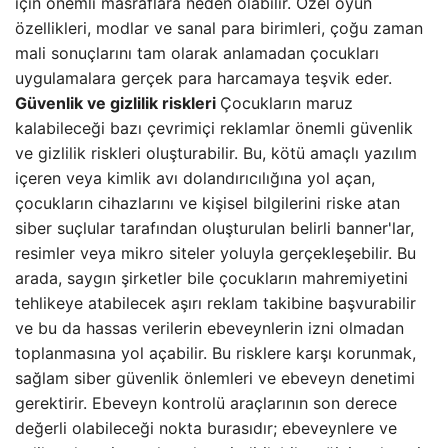
için önemli masraflara neden olabilir. Özel oyun
özellikleri, modlar ve sanal para birimleri, çoğu zaman
mali sonuçlarını tam olarak anlamadan çocukları
uygulamalara gerçek para harcamaya teşvik eder.
Güvenlik ve gizlilik riskleri
Çocukların maruz
kalabileceği bazı çevrimiçi reklamlar önemli güvenlik
ve gizlilik riskleri oluşturabilir. Bu, kötü amaçlı yazılım
içeren veya kimlik avı dolandırıcılığına yol açan,
çocukların cihazlarını ve kişisel bilgilerini riske atan
siber suçlular tarafından oluşturulan belirli banner'lar,
resimler veya mikro siteler yoluyla gerçekleşebilir. Bu
arada, saygın şirketler bile çocukların mahremiyetini
tehlikeye atabilecek aşırı reklam takibine başvurabilir
ve bu da hassas verilerin ebeveynlerin izni olmadan
toplanmasına yol açabilir. Bu risklere karşı korunmak,
sağlam siber güvenlik önlemleri ve ebeveyn denetimi
gerektirir. Ebeveyn kontrolü araçlarının son derece
değerli olabileceği nokta burasıdır; ebeveynlere ve