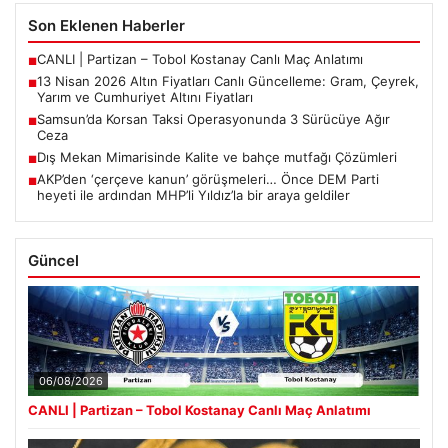
Son Eklenen Haberler
CANLI | Partizan – Tobol Kostanay Canlı Maç Anlatımı
■
13 Nisan 2026 Altın Fiyatları Canlı Güncelleme: Gram, Çeyrek,
■
Yarım ve Cumhuriyet Altını Fiyatları
Samsun’da Korsan Taksi Operasyonunda 3 Sürücüye Ağır
■
Ceza
Dış Mekan Mimarisinde Kalite ve bahçe mutfağı Çözümleri
■
AKP’den ‘çerçeve kanun’ görüşmeleri… Önce DEM Parti
■
heyeti ile ardından MHP’li Yıldız’la bir araya geldiler
Güncel
06/08/2026
CANLI | Partizan – Tobol Kostanay Canlı Maç Anlatımı