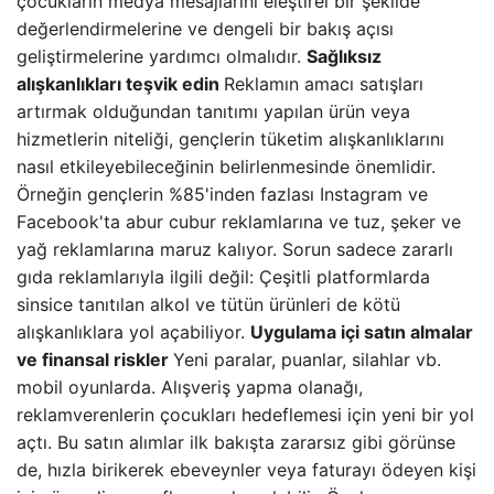
çocukların medya mesajlarını eleştirel bir şekilde
değerlendirmelerine ve dengeli bir bakış açısı
geliştirmelerine yardımcı olmalıdır.
Sağlıksız
alışkanlıkları teşvik edin
Reklamın amacı satışları
artırmak olduğundan tanıtımı yapılan ürün veya
hizmetlerin niteliği, gençlerin tüketim alışkanlıklarını
nasıl etkileyebileceğinin belirlenmesinde önemlidir.
Örneğin gençlerin %85'inden fazlası Instagram ve
Facebook'ta abur cubur reklamlarına ve tuz, şeker ve
yağ reklamlarına maruz kalıyor. Sorun sadece zararlı
gıda reklamlarıyla ilgili değil: Çeşitli platformlarda
sinsice tanıtılan alkol ve tütün ürünleri de kötü
alışkanlıklara yol açabiliyor.
Uygulama içi satın almalar
ve finansal riskler
Yeni paralar, puanlar, silahlar vb.
mobil oyunlarda. Alışveriş yapma olanağı,
reklamverenlerin çocukları hedeflemesi için yeni bir yol
açtı. Bu satın alımlar ilk bakışta zararsız gibi görünse
de, hızla birikerek ebeveynler veya faturayı ödeyen kişi