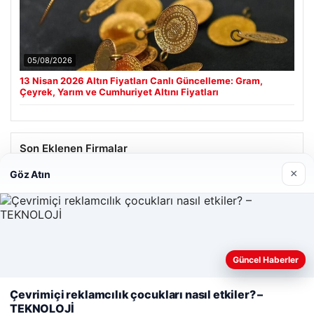
05/08/2026
13 Nisan 2026 Altın Fiyatları Canlı Güncelleme: Gram,
Çeyrek, Yarım ve Cumhuriyet Altını Fiyatları
Son Eklenen Firmalar
×
Göz Atın
Hastaş Beton
26/05/2026
Güncel Haberler
Web sitemizi nasıl kullandığınızı daha iyi anlayabilmek,
deneyiminizi kişiselleştirmek ve geliştirmek amacıyla çerezler
Çevrimiçi reklamcılık çocukları nasıl etkiler? –
kullanıyoruz.
Çerez Politikamız
TEKNOLOJİ
© 2026 Kimce – Güncel Haberler