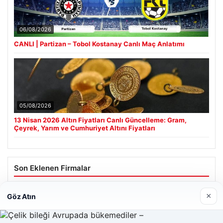
06/08/2026
CANLI | Partizan – Tobol Kostanay Canlı Maç Anlatımı
05/08/2026
13 Nisan 2026 Altın Fiyatları Canlı Güncelleme: Gram,
Çeyrek, Yarım ve Cumhuriyet Altını Fiyatları
Son Eklenen Firmalar
×
Göz Atın