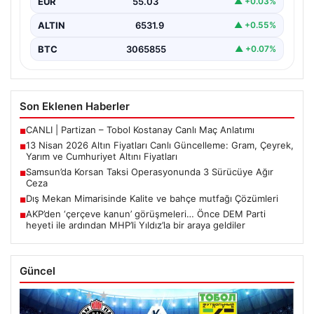
EUR
55.03
▲ +0.03%
beklenen…
ALTIN
6531.9
▲ +0.55%
BTC
3065855
▲ +0.07%
Son Eklenen Haberler
CANLI | Partizan – Tobol Kostanay Canlı Maç Anlatımı
■
13 Nisan 2026 Altın Fiyatları Canlı Güncelleme: Gram, Çeyrek,
■
Yarım ve Cumhuriyet Altını Fiyatları
Samsun’da Korsan Taksi Operasyonunda 3 Sürücüye Ağır
■
Ceza
Dış Mekan Mimarisinde Kalite ve bahçe mutfağı Çözümleri
■
AKP’den ‘çerçeve kanun’ görüşmeleri… Önce DEM Parti
■
heyeti ile ardından MHP’li Yıldız’la bir araya geldiler
Güncel