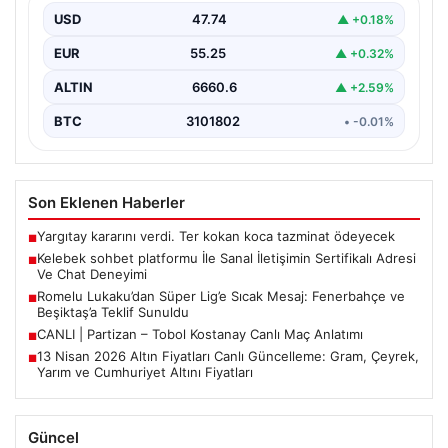
USD
47.74
▲ +0.18%
Sanal ortamında insanların güvenli bir biçimde iletişim
kurması ciddi bir hassasiyet ifade etmektedir. Halen…
EUR
55.25
▲ +0.32%
ALTIN
6660.6
▲ +2.59%
BTC
3101802
• -0.01%
Son Eklenen Haberler
Yargıtay kararını verdi. Ter kokan koca tazminat ödeyecek
■
Kelebek sohbet platformu İle Sanal İletişimin Sertifikalı Adresi
■
Ve Chat Deneyimi
Romelu Lukaku’dan Süper Lig’e Sıcak Mesaj: Fenerbahçe ve
■
Beşiktaş’a Teklif Sunuldu
CANLI | Partizan – Tobol Kostanay Canlı Maç Anlatımı
■
13 Nisan 2026 Altın Fiyatları Canlı Güncelleme: Gram, Çeyrek,
■
Yarım ve Cumhuriyet Altını Fiyatları
Güncel