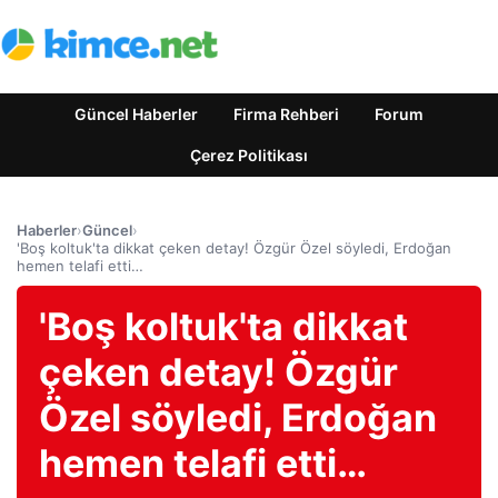
Güncel Haberler
Firma Rehberi
Forum
Çerez Politikası
Haberler
›
Güncel
›
'Boş koltuk'ta dikkat çeken detay! Özgür Özel söyledi, Erdoğan
hemen telafi etti…
'Boş koltuk'ta dikkat
çeken detay! Özgür
Özel söyledi, Erdoğan
hemen telafi etti…