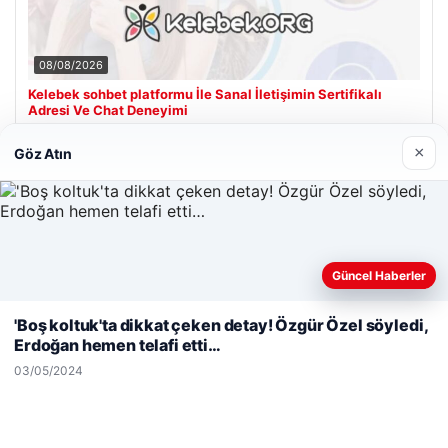
08/08/2026
Kelebek sohbet platformu İle Sanal İletişimin Sertifikalı
Adresi Ve Chat Deneyimi
×
Göz Atın
Son Eklenen Firmalar
Güncel Haberler
Web sitemizi nasıl kullandığınızı daha iyi anlayabilmek,
deneyiminizi kişiselleştirmek ve geliştirmek amacıyla çerezler
'Boş koltuk'ta dikkat çeken detay! Özgür Özel söyledi,
kullanıyoruz.
Çerez Politikamız
Erdoğan hemen telafi etti…
Reddet
Kabul Et
03/05/2024