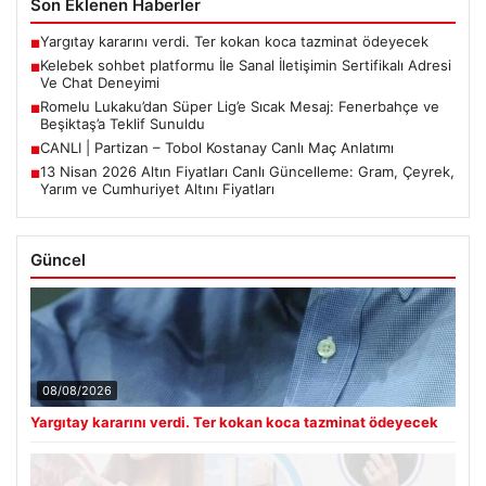
Son Eklenen Haberler
Yargıtay kararını verdi. Ter kokan koca tazminat ödeyecek
■
Kelebek sohbet platformu İle Sanal İletişimin Sertifikalı Adresi
■
Ve Chat Deneyimi
Romelu Lukaku’dan Süper Lig’e Sıcak Mesaj: Fenerbahçe ve
■
Beşiktaş’a Teklif Sunuldu
CANLI | Partizan – Tobol Kostanay Canlı Maç Anlatımı
■
13 Nisan 2026 Altın Fiyatları Canlı Güncelleme: Gram, Çeyrek,
■
Yarım ve Cumhuriyet Altını Fiyatları
Güncel
08/08/2026
Yargıtay kararını verdi. Ter kokan koca tazminat ödeyecek