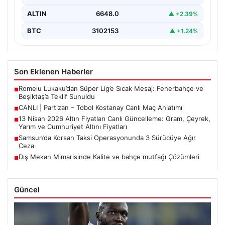
ALTIN
6648.0
▲ +2.39%
BTC
3102153
▲ +1.24%
Son Eklenen Haberler
Romelu Lukaku’dan Süper Lig’e Sıcak Mesaj: Fenerbahçe ve
■
Beşiktaş’a Teklif Sunuldu
CANLI | Partizan – Tobol Kostanay Canlı Maç Anlatımı
■
13 Nisan 2026 Altın Fiyatları Canlı Güncelleme: Gram, Çeyrek,
■
Yarım ve Cumhuriyet Altını Fiyatları
Samsun’da Korsan Taksi Operasyonunda 3 Sürücüye Ağır
■
Ceza
Dış Mekan Mimarisinde Kalite ve bahçe mutfağı Çözümleri
■
Güncel