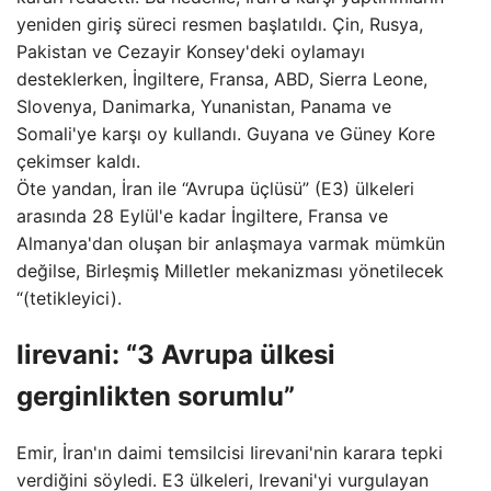
yeniden giriş süreci resmen başlatıldı. Çin, Rusya,
Pakistan ve Cezayir Konsey'deki oylamayı
desteklerken, İngiltere, Fransa, ABD, Sierra Leone,
Slovenya, Danimarka, Yunanistan, Panama ve
Somali'ye karşı oy kullandı. Guyana ve Güney Kore
çekimser kaldı.
Öte yandan, İran ile “Avrupa üçlüsü” (E3) ülkeleri
arasında 28 Eylül'e kadar İngiltere, Fransa ve
Almanya'dan oluşan bir anlaşmaya varmak mümkün
değilse, Birleşmiş Milletler mekanizması yönetilecek
“(tetikleyici).
Iirevani: “3 Avrupa ülkesi
gerginlikten sorumlu”
Emir, İran'ın daimi temsilcisi Iirevani'nin karara tepki
verdiğini söyledi. E3 ülkeleri, Irevani'yi vurgulayan