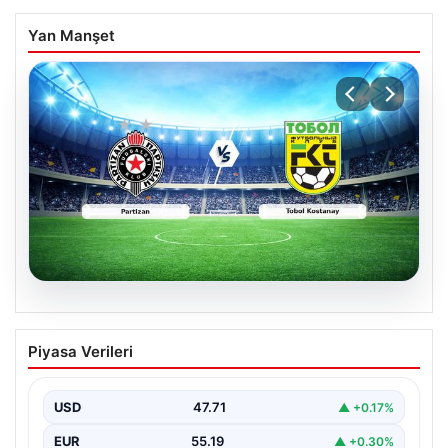
Yan Manşet
06.08.2026
CANLI | Partizan – Tobol Kostanay Canlı
Piyasa Verileri
Maç Anlatımı
USD
47.71
▲ +0.17%
EUR
55.19
▲ +0.30%