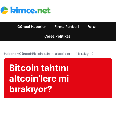
Güncel Haberler
Firma Rehberi
Forum
Çerez Politikası
Haberler
›
Güncel
›
Bitcoin tahtını altcoin’lere mi bırakıyor?
Bitcoin tahtını
altcoin’lere mi
bırakıyor?