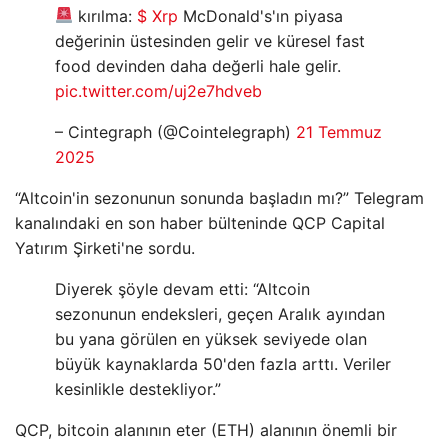
kırılma:
$ Xrp
McDonald's'ın piyasa
değerinin üstesinden gelir ve küresel fast
food devinden daha değerli hale gelir.
pic.twitter.com/uj2e7hdveb
– Cintegraph (@Cointelegraph)
21 Temmuz
2025
“Altcoin'in sezonunun sonunda başladın mı?” Telegram
kanalındaki en son haber bülteninde QCP Capital
Yatırım Şirketi'ne sordu.
Diyerek şöyle devam etti: “Altcoin
sezonunun endeksleri, geçen Aralık ayından
bu yana görülen en yüksek seviyede olan
büyük kaynaklarda 50'den fazla arttı. Veriler
kesinlikle destekliyor.”
QCP, bitcoin alanının eter (ETH) alanının önemli bir