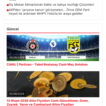
Dış Mekan Mimarisinde Kalite ve bahçe mutfağı Çözümleri
■
AKP’den ‘çerçeve kanun’ görüşmeleri… Önce DEM Parti
■
heyeti ile ardından MHP’li Yıldız’la bir araya geldiler
Güncel
06/08/2026
CANLI | Partizan – Tobol Kostanay Canlı Maç Anlatımı
05/08/2026
13 Nisan 2026 Altın Fiyatları Canlı Güncelleme: Gram,
Çeyrek, Yarım ve Cumhuriyet Altını Fiyatları