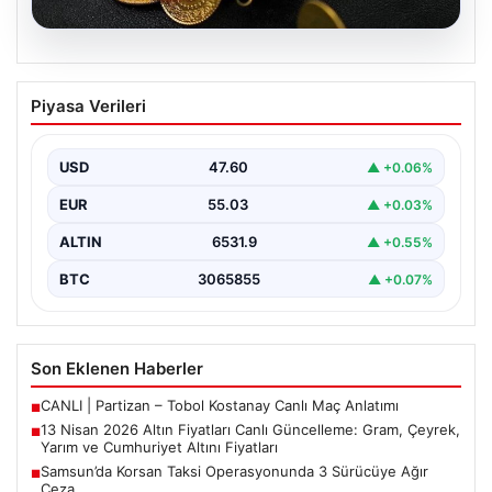
05.08.2026
13 Nisan 2026 Altın Fiyatları Canlı
Piyasa Verileri
Güncelleme: Gram, Çeyrek, Yarım ve
Cumhuriyet Altını Fiyatları
USD
47.60
▲ +0.06%
Altın piyasalarda hafta başında tansiyon yükseldi. ABD
ile İran arasında yürütülen barış görüşmelerinden
EUR
55.03
▲ +0.03%
beklenen…
ALTIN
6531.9
▲ +0.55%
BTC
3065855
▲ +0.07%
Son Eklenen Haberler
CANLI | Partizan – Tobol Kostanay Canlı Maç Anlatımı
■
13 Nisan 2026 Altın Fiyatları Canlı Güncelleme: Gram, Çeyrek,
■
Yarım ve Cumhuriyet Altını Fiyatları
Samsun’da Korsan Taksi Operasyonunda 3 Sürücüye Ağır
■
Ceza