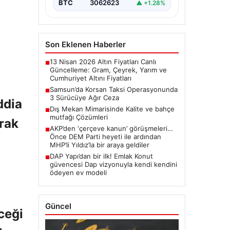
BTC
3062623
▲ +1.28%
Son Eklenen Haberler
13 Nisan 2026 Altın Fiyatları Canlı
■
Güncelleme: Gram, Çeyrek, Yarım ve
Cumhuriyet Altını Fiyatları
Samsun’da Korsan Taksi Operasyonunda
■
3 Sürücüye Ağır Ceza
ddia
Dış Mekan Mimarisinde Kalite ve bahçe
■
mutfağı Çözümleri
rak
AKP’den ‘çerçeve kanun’ görüşmeleri…
■
Önce DEM Parti heyeti ile ardından
MHP’li Yıldız’la bir araya geldiler
DAP Yapı’dan bir ilk! Emlak Konut
■
güvencesi Dap vizyonuyla kendi kendini
ödeyen ev modeli
Güncel
ceği