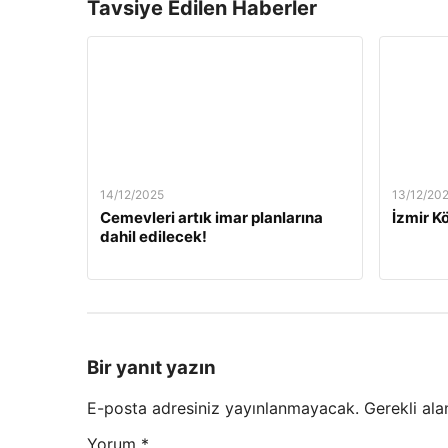
Tavsiye Edilen Haberler
14/12/2025
13/12/20
Cemevleri artık imar planlarına
İzmir Kö
dahil edilecek!
Bir yanıt yazın
E-posta adresiniz yayınlanmayacak.
Gerekli ala
Yorum
*