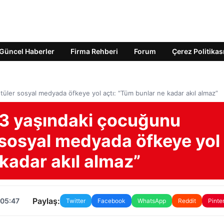
Güncel Haberler
Firma Rehberi
Forum
Çerez Politikas
üler sosyal medyada öfkeye yol açtı: “Tüm bunlar ne kadar akıl almaz”
p 3 yaşındaki çocuğunu
 sosyal medyada öfkeye yol
 kadar akıl almaz”
Paylaş:
 05:47
Twitter
Facebook
WhatsApp
Reddit
Pinte