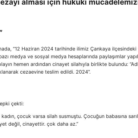
cezayı alması için hukuki mücadelemiz
”
da, “12 Haziran 2024 tarihinde ilimiz Çankaya ilçesindeki 
bazı medya ve sosyal medya hesaplarında paylaşımlar yapıl
, olayın hemen ardından cinayet silahıyla birlikte bulundu: “Adl
lanarak cezaevine teslim edildi. 2024”.
pki çekti:
e, kadın, çocuk varsa silah susmuştu. Çocuğun babasına sarıl
et değil, cinayettir. çok daha az.”