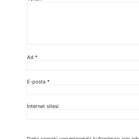
Ad
*
E-posta
*
İnternet sitesi
Daha sonraki yorumlarımda kullanılması için adı