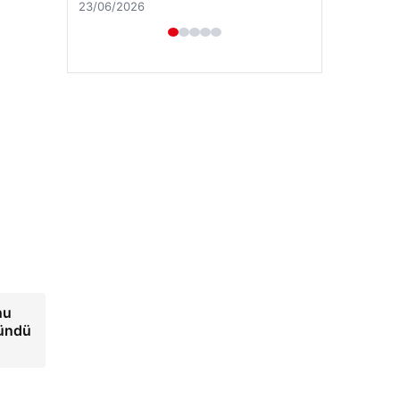
Hastaş Beton
26/05/2026
nu
lündü