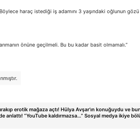
! Böylece haraç istediği iş adamını 3 yaşındaki oğlunun gözü
hlanmanın önüne geçilmeli. Bu bu kadar basit olmamalı.”
nmıştır.
bırakıp erotik mağaza açtı! Hülya Avşar’ın konuğuydu ve bu
ilde anlattı! “YouTube kaldırmazsa…” Sosyal medya ikiye bö