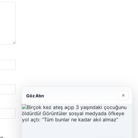
×
Göz Atın
n.