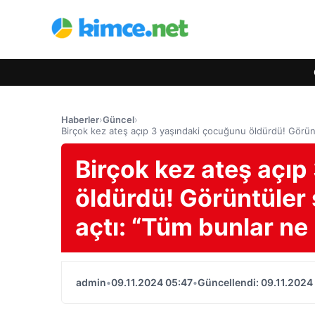
Haberler
›
Güncel
›
Birçok kez ateş açıp 3 yaşındaki çocuğunu öldürdü! Görünt
Birçok kez ateş açı
öldürdü! Görüntüler
açtı: “Tüm bunlar ne
admin
•
09.11.2024 05:47
•
Güncellendi: 09.11.2024