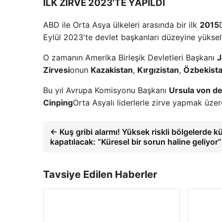
İLK ZİRVE 2023'TE YAPILDI
ABD ile Orta Asya ülkeleri arasında bir ilk
2015
Eylül 2023'te devlet başkanları düzeyine yükselt
O zamanın Amerika Birleşik Devletleri Başkanı
J
Zirvesi
onun
Kazakistan
,
Kırgızistan
,
Özbekist
Bu yıl Avrupa Komisyonu Başkanı
Ursula von d
Cinping
Orta Asyalı liderlerle zirve yapmak üzere
← Kuş gribi alarmı! Yüksek riskli bölgelerde 
kapatılacak: “Küresel bir sorun haline geliyor”
Tavsiye Edilen Haberler