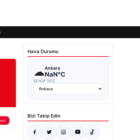
ı
Hava Durumu
☁
Ankara
NaN°C
ŞEHIR SEÇ
Bizi Takip Edin
rest