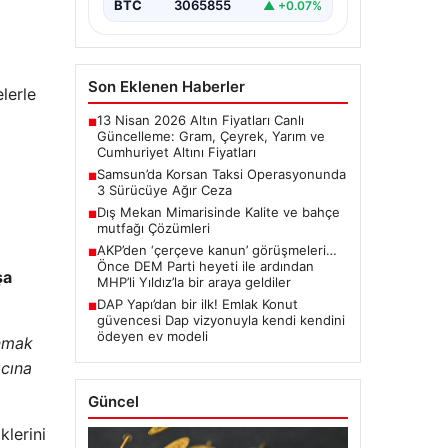
BTC
3065855
▲ +0.07%
Son Eklenen Haberler
lerle
13 Nisan 2026 Altın Fiyatları Canlı
■
Güncelleme: Gram, Çeyrek, Yarım ve
Cumhuriyet Altını Fiyatları
Samsun’da Korsan Taksi Operasyonunda
■
3 Sürücüye Ağır Ceza
Dış Mekan Mimarisinde Kalite ve bahçe
■
mutfağı Çözümleri
AKP’den ‘çerçeve kanun’ görüşmeleri…
■
Önce DEM Parti heyeti ile ardından
şa
MHP’li Yıldız’la bir araya geldiler
DAP Yapı’dan bir ilk! Emlak Konut
■
güvencesi Dap vizyonuyla kendi kendini
ödeyen ev modeli
unmak
ıcına
Güncel
klerini