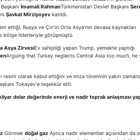
t Başkanı
İmamali Rahman
Türkmenistan Devlet Başkanı
Ser
anı
Şavkat Mirziyoyev
katıldı.
am ettiği, Rusya ve Çin'in Orta Asya'nın devasa kaynakları
e bölge liderleriyle görüşmüştü.
 Asya Zirvesi
Ev sahipliği yapan Trump, yemekte yaptığı
den
Arguing that Turkey neglects Central Asia too much, he 
ı resmi olarak kabul ettiğini ve imza töreninin yakın zaman
şkanı Tokayev'e teşekkür etti.
ilyar dolar değerinde enerji ve nadir toprak anlaşması yapt
z
Görmek
doğal gaz
Ayrıca nadir elementler açısından da 