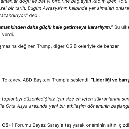
 zamanlar doğu ile batıyı birbirine bağlayan kadim İpek Yolu
l bir tarih. Bugün Avrasya'nın kalbinde yer almaları onlara
azandırıyor.”
dedi.
 zamankinden daha güçlü hale getirmeye kararlıyım.”
Bu ülke
z verdi.
aşmasına değinen Trump, diğer C5 ülkeleriyle de benzer
 Tokayev, ABD Başkanı Trump'a seslendi.
“Liderliği ve barı
 toplantıyı düzenlediğiniz için size en içten şükranlarımı s
BD ile Orta Asya arasında yeni bir etkileşim döneminin başlang
n
C5+1
Forumu Beyaz Saray'a taşıyarak öneminin altını çizdi