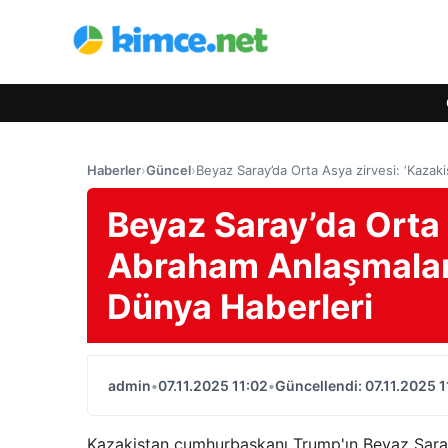
Haberler
›
Güncel
›
Beyaz Saray’da Orta Asya zirvesi: ‘Kazak
Beyaz Saray’da Orta 
Abraham Anlaşmaları
Dünya Haberleri
admin
•
07.11.2025 11:02
•
Güncellendi: 07.11.2025 1
Kazakistan cumhurbaşkanı Trump'ın Beyaz Sara