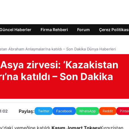
Güncel Haberler
Firma Rehberi
Forum
Çerez Politikas
istan Abraham Anlaşmaları’na katıldı – Son Dakika Dünya Haberleri
Asya zirvesi: ‘Kazakistan
’na katıldı – Son Dakika
Paylaş:
1:02
Twitter
Facebook
WhatsApp
Reddit
Pinte
y'daki yemeğine katıldı
Kasım Jomart Tokaev
Kırgızistan