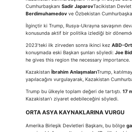
Cumhurbaşkanı
Sadir Japarov
Tacikistan Devle
Berdimuhamedov
ve Özbekistan Cumhurbaşk
İlginçtir ki Trump, Rusya-Ukrayna savaşının dev
konusunda aktif bir politika izlediği bir dönemd
2023'teki ilk zirveden sonra ikinci kez
ABD-Orta
konuşmada eski Başkan şunları söyledi:
Joe Bi
he gives this region the necessary importance.
Kazakistan
İbrahim Anlaşmaları
Trump, katılmay
yapılacağını vurgulayarak, Kazakistan Cumhurba
Trump bu ülkeyle toplam değeri de tartıştı.
17 m
Kazakistan'ı ziyaret edebileceğini söyledi.
ORTA ASYA KAYNAKLARINA VURGU
Amerika Birleşik Devletleri Başkanı, bu bölge
ga