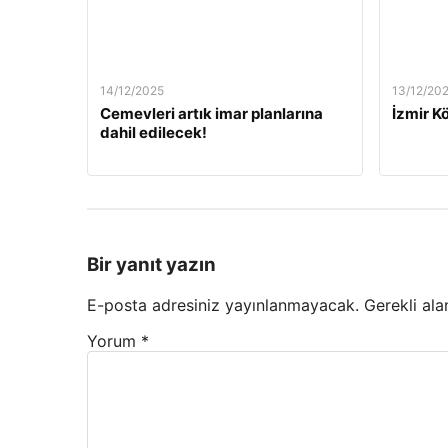
14/12/2025
13/12/20
Cemevleri artık imar planlarına
İzmir Kö
dahil edilecek!
Bir yanıt yazın
E-posta adresiniz yayınlanmayacak.
Gerekli ala
Yorum
*