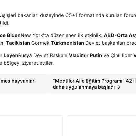
Dışişleri bakanları düzeyinde C5+1 formatında kurulan foru
ildi.
oe Biden
New York'ta düzenlenen ilk etkinlik.
ABD-Orta As
an
,
Tacikistan
Görmek
Türkmenistan
Devlet başkanları ora
er Leyen
Rusya Devlet Başkanı
Vladimir Putin
ve Çinli lider
V
 bölgeyi ziyaret ettiler.
kümes hayvanları
“Modüler Aile Eğitim Programı” 42 i
daha uygulanmaya başladı →