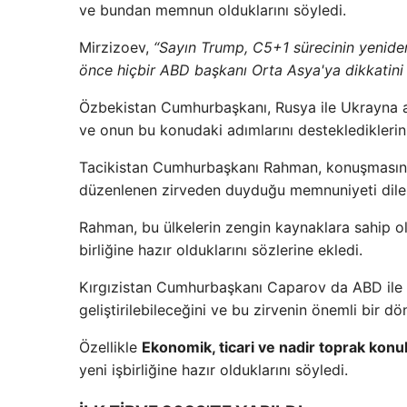
ve bundan memnun olduklarını söyledi.
Mirzizoev,
“Sayın Trump, C5+1 sürecinin yeniden 
önce hiçbir ABD başkanı Orta Asya'ya dikkatini
Özbekistan Cumhurbaşkanı, Rusya ile Ukrayna ar
ve onun bu konudaki adımlarını desteklediklerini
Tacikistan Cumhurbaşkanı Rahman, konuşmasında A
düzenlenen zirveden duyduğu memnuniyeti dile 
Rahman, bu ülkelerin zengin kaynaklara sahip 
birliğine hazır olduklarını sözlerine ekledi.
Kırgızistan Cumhurbaşkanı Caparov da ABD ile C5
geliştirilebileceğini ve bu zirvenin önemli bir dö
Özellikle
Ekonomik, ticari ve nadir toprak konula
yeni işbirliğine hazır olduklarını söyledi.