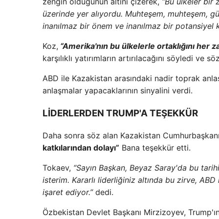
zengin olduğunun altını çizerek,
“Bu ülkeler bir
üzerinde yer alıyordu. Muhteşem, muhteşem, güze
inanılmaz bir önem ve inanılmaz bir potansiyel k
Koz,
“Amerika'nın bu ülkelerle ortaklığını her
karşılıklı yatırımların artırılacağını söyledi ve sö
ABD ile Kazakistan arasındaki nadir toprak anl
anlaşmalar yapacaklarının sinyalini verdi.
LİDERLERDEN TRUMP'A TEŞEKKÜR
Daha sonra söz alan Kazakistan Cumhurbaşkanı
katkılarından dolayı”
Bana teşekkür etti.
Tokaev,
“Sayın Başkan, Beyaz Saray'da bu tarihi
isterim. Kararlı liderliğiniz altında bu zirve, A
işaret ediyor.”
dedi.
Özbekistan Devlet Başkanı Mirzizoyev, Trump'ı