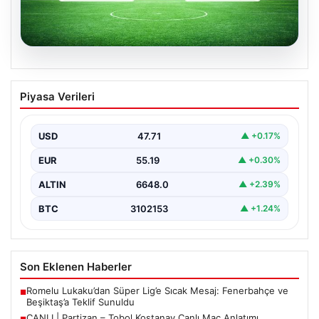
06.08.2026
CANLI | Partizan – Tobol Kostanay Canlı
Piyasa Verileri
Maç Anlatımı
USD
47.71
▲ +0.17%
EUR
55.19
▲ +0.30%
ALTIN
6648.0
▲ +2.39%
BTC
3102153
▲ +1.24%
Son Eklenen Haberler
Romelu Lukaku’dan Süper Lig’e Sıcak Mesaj: Fenerbahçe ve
■
Beşiktaş’a Teklif Sunuldu
CANLI | Partizan – Tobol Kostanay Canlı Maç Anlatımı
■