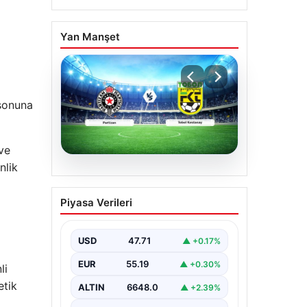
m
Yan Manşet
 sonuna
 ve
nlik
06.08.2026
CANLI | Partizan – Tobol
Piyasa Verileri
Kostanay Canlı Maç
Anlatımı
USD
47.71
▲ +0.17%
EUR
55.19
▲ +0.30%
li
etik
ALTIN
6648.0
▲ +2.39%