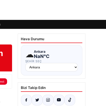
ı
Hava Durumu
m
☁
Ankara
NaN°C
ŞEHIR SEÇ
rest
Bizi Takip Edin
n