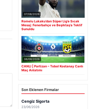
07/08/2026
Romelu Lukaku’dan Süper Lig’e Sıcak
Mesaj: Fenerbahçe ve Beşiktaş’a Teklif
Sunuldu
06/08/2026
CANLI | Partizan – Tobol Kostanay Canlı
Maç Anlatımı
Son Eklenen Firmalar
Cengiz Sigorta
23/06/2026