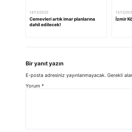
14/12/2025
13/12/20
Cemevleri artık imar planlarına
İzmir Kö
dahil edilecek!
Bir yanıt yazın
E-posta adresiniz yayınlanmayacak.
Gerekli ala
Yorum
*