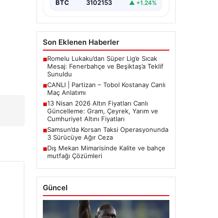
BTC
3102153
▲ +1.24%
Son Eklenen Haberler
Romelu Lukaku’dan Süper Lig’e Sıcak
■
Mesaj: Fenerbahçe ve Beşiktaş’a Teklif
Sunuldu
CANLI | Partizan – Tobol Kostanay Canlı
■
Maç Anlatımı
13 Nisan 2026 Altın Fiyatları Canlı
■
Güncelleme: Gram, Çeyrek, Yarım ve
Cumhuriyet Altını Fiyatları
Samsun’da Korsan Taksi Operasyonunda
■
3 Sürücüye Ağır Ceza
Dış Mekan Mimarisinde Kalite ve bahçe
■
mutfağı Çözümleri
Güncel