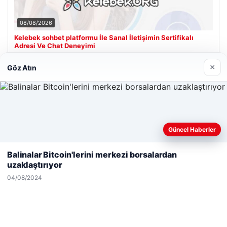
08/08/2026
Kelebek sohbet platformu İle Sanal İletişimin Sertifikalı
Adresi Ve Chat Deneyimi
×
Göz Atın
Son Eklenen Firmalar
Hastaş Beton
26/05/2026
Güncel Haberler
Web sitemizi nasıl kullandığınızı daha iyi anlayabilmek,
deneyiminizi kişiselleştirmek ve geliştirmek amacıyla çerezler
Balinalar Bitcoin'lerini merkezi borsalardan
kullanıyoruz.
Çerez Politikamız
uzaklaştırıyor
Reddet
Kabul Et
04/08/2024
© 2026 Kimce – Güncel Haberler
siteleri
malta work and study
|
lemagrup.com.tr