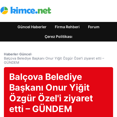
Güncel Haberler
Firma Rehberi
Forum
Çerez Politikası
Haberler
›
Güncel
›
Balçova Belediye Başkanı Onur Yiğit Özgür Özel'i ziyaret etti –
GÜNDEM
Balçova Belediye
Başkanı Onur Yiğit
Özgür Özel'i ziyaret
etti – GÜNDEM