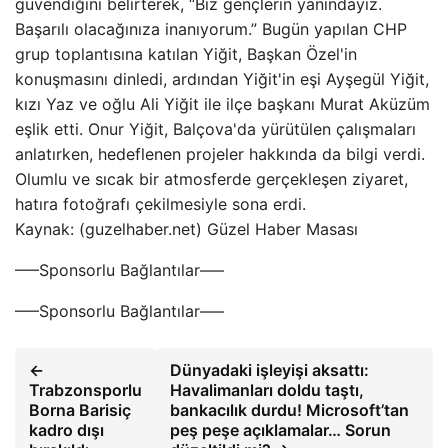
güvendiğini belirterek, “Biz gençlerin yanındayız.
Başarılı olacağınıza inanıyorum.” Bugün yapılan CHP
grup toplantısına katılan Yiğit, Başkan Özel'in
konuşmasını dinledi, ardından Yiğit'in eşi Ayşegül Yiğit,
kızı Yaz ve oğlu Ali Yiğit ile ilçe başkanı Murat Aküzüm
eşlik etti. Onur Yiğit, Balçova'da yürütülen çalışmaları
anlatırken, hedeflenen projeler hakkında da bilgi verdi.
Olumlu ve sıcak bir atmosferde gerçekleşen ziyaret,
hatıra fotoğrafı çekilmesiyle sona erdi.
Kaynak: (guzelhaber.net) Güzel Haber Masası
—–Sponsorlu Bağlantılar—–
—–Sponsorlu Bağlantılar—–
←
Dünyadaki işleyişi aksattı:
Trabzonsporlu
Havalimanları doldu taştı,
Borna Barisiç
bankacılık durdu! Microsoft’tan
kadro dışı
peş peşe açıklamalar… Sorun