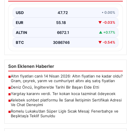
Motorsporları tutkunlarının dikkatini çeken
gelişmelerden biri olarak, genç ve yetenekli sporcu
USD
47.72
• 0.00%
Deniz Öncü, İngiltere’de…
EUR
55.18
▼ -0.03%
ALTIN
6672.1
▲ +0.17%
BTC
3086746
▼ -0.54%
Son Eklenen Haberler
Altın fiyatları canlı 14 Nisan 2026: Altın fiyatları ne kadar oldu?
■
Gram, çeyrek, yarım ve cumhuriyet altını alış satış fiyatları
Deniz Öncü, İngiltere’de Tarihi Bir Başarı Elde Etti
■
Yargıtay kararını verdi. Ter kokan koca tazminat ödeyecek
■
Kelebek sohbet platformu İle Sanal İletişimin Sertifikalı Adresi
■
Ve Chat Deneyimi
Romelu Lukaku’dan Süper Lig’e Sıcak Mesaj: Fenerbahçe ve
■
Beşiktaş’a Teklif Sunuldu