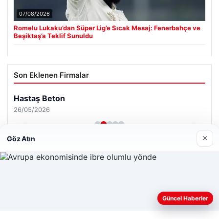
07/08/2026
Romelu Lukaku’dan Süper Lig’e Sıcak Mesaj: Fenerbahçe ve
Beşiktaş’a Teklif Sunuldu
Son Eklenen Firmalar
Hastaş Beton
26/05/2026
×
Göz Atın
© 2026 Kimce – Güncel Haberler
Web sitemizi nasıl kullandığınızı daha iyi anlayabilmek,
Güncel Haberler
malta work and study
|
lemagrup.com.tr
deneyiminizi kişiselleştirmek ve geliştirmek amacıyla çerezler
cio
kullanıyoruz.
Çerez Politikamız