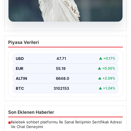
07.08.2026
Romelu Lukaku’dan Süper Lig’e Sıcak
Piyasa Verileri
Mesaj: Fenerbahçe ve Beşiktaş’a Teklif
Sunuldu
USD
47.71
▲ +0.17%
Avrupa’nın önemli golcülerinden Romelu Lukaku’nun
ismi, son günlerde yeniden Süper Lig gündeminde öne
EUR
55.19
▲ +0.30%
çıkıyor.…
ALTIN
6648.0
▲ +2.39%
BTC
3102153
▲ +1.24%
Son Eklenen Haberler
Kelebek sohbet platformu İle Sanal İletişimin Sertifikalı Adresi
■
Ve Chat Deneyimi