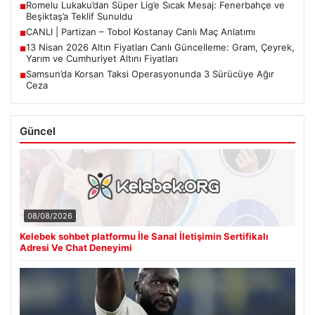
Romelu Lukaku’dan Süper Lig’e Sıcak Mesaj: Fenerbahçe ve
■
Beşiktaş’a Teklif Sunuldu
CANLI | Partizan – Tobol Kostanay Canlı Maç Anlatımı
■
13 Nisan 2026 Altın Fiyatları Canlı Güncelleme: Gram, Çeyrek,
■
Yarım ve Cumhuriyet Altını Fiyatları
Samsun’da Korsan Taksi Operasyonunda 3 Sürücüye Ağır
■
Ceza
Güncel
08/08/2026
Kelebek sohbet platformu İle Sanal İletişimin Sertifikalı
Adresi Ve Chat Deneyimi