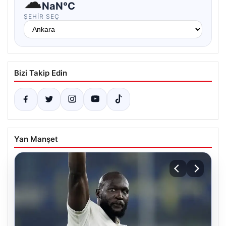
☁
NaN°C
ŞEHIR SEÇ
Bizi Takip Edin
Yan Manşet