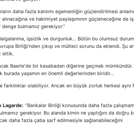
oların daha fazla katılımı egemenliğin güçlendirilmesi anlam
 alınacağına ve hakimiyet paylaşımının güçleneceğine de iş
ir denge bulmamız gerekiyor.”
dalgalanma, işsizlik ve durgunluk… Bütün bu olumsuz durum
 Avrupa Birliği'nden çıkışı ve mülteci sorunu da eklendi. Şu a
 ettik.
. Ancak Baerle'de bir kasabadan diğerine geçmek mümkündür.
ik burada yaşamın en önemli değerlerinden biridir…
 farklılıklar olabiliyor. Ancak en büyük zorluk herkesi aynı f
e Lagarde:
''Bankalar Birliği konusunda daha fazla çalışmam
ulmamız gerekiyor. Bu alanda kimin ne yaptığını da doğru b
ncak daha fazla çaba sarf edilmesiyle sağlanabileceğini