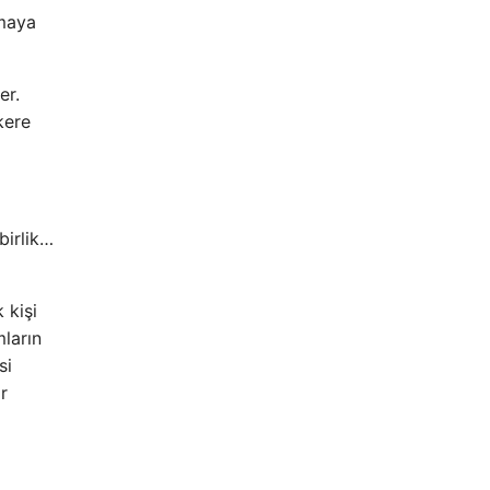
lmaya
er.
kere
birlik…
 kişi
mların
si
r