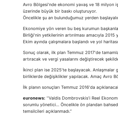
Avro Bölgesi'nde ekonomi yavaş ve 18 milyon iş
üzerinde büyük bir baskı oluşturuyor.
Öncelikle şu an bulunduğumuz yerden başlayalı
Ekonomiye yön veren bu beş kurumun başkanları
Birliği'nin yetkilerinin artırılması amacıyla 2015 
Ekim ayında çalışmalara başlandı ve yol haritas
Sonuç olarak, ilk plan Temmuz 2017'de tamamla
artıracak ve vergi yasalarını değiştirecek şeki
İkinci plan ise 2025'te başlayacak. Anlaşmalar g
birliklerde değişiklikler yapılacak. Amaç Avro Bö
İlk planın sonuçları Temmuz 2016'da açıklanacak
euronews:
''Valdis Dombrovskis'i Reel Ekonomi
sorumlu yönetici… Öncelikle ön plandan bahsed
temsilcileri açıklanmadı.”