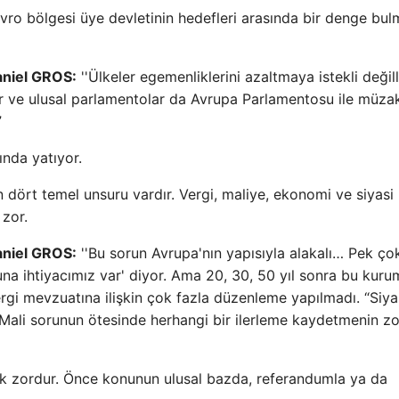
vro bölgesi üye devletinin hedefleri arasında bir denge bu
aniel GROS:
''Ülkeler egemenliklerini azaltmaya istekli değill
ar ve ulusal parlamentolar da Avrupa Parlamentosu ile müza
”
ında yatıyor.
 dört temel unsuru vardır. Vergi, maliye, ekonomi ve siyasi 
 zor.
aniel GROS:
''Bu sorun Avrupa'nın yapısıyla alakalı… Pek çok
na ihtiyacımız var' diyor. Ama 20, 30, 50 yıl sonra bu kuru
gi mevzuatına ilişkin çok fazla düzenleme yapılmadı. “Siya
Mali sorunun ötesinde herhangi bir ilerleme kaydetmenin zo
k zordur. Önce konunun ulusal bazda, referandumla ya da