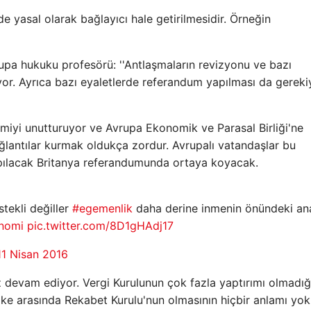
e yasal olarak bağlayıcı hale getirilmesidir. Örneğin
upa hukuku profesörü: ''Antlaşmaların revizyonu ve bazı
kiyor. Ayrıca bazı eyaletlerde referandum yapılması da gereki
miyi unutturuyor ve Avrupa Ekonomik ve Parasal Birliği'ne
lantılar kurmak oldukça zordur. Avrupalı ​​vatandaşlar bu
pılacak Britanya referandumunda ortaya koyacak.
tekli değiller
#egemenlik
daha derine inmenin önündeki an
nomi
pic.twitter.com/8D1gHAdj17
11 Nisan 2016
devam ediyor. Vergi Kurulunun çok fazla yaptırımı olmadığ
ke arasında Rekabet Kurulu'nun olmasının hiçbir anlamı yok