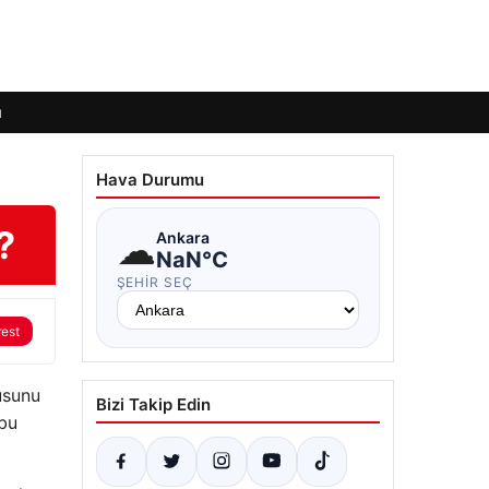
ı
Hava Durumu
?
☁
Ankara
NaN°C
ŞEHIR SEÇ
rest
usunu
Bizi Takip Edin
 bu