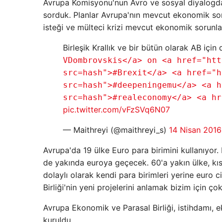
Avrupa Komisyonu'nun Avro ve sosyal diyalogda
sorduk. Planlar Avrupa'nın mevcut ekonomik sorun
isteği ve mülteci krizi mevcut ekonomik sorunla
Birleşik Krallık ve bir bütün olarak AB için 
VDombrovskis</a> on <a href="htt
src=hash">#Brexit</a> <a href="h
src=hash">#deepeningemu</a> <a h
src=hash">#realeconomy</a> <a hr
pic.twitter.com/vFzSVq6N07
— Maithreyi (@maithreyi_s)
14 Nisan 2016
Avrupa'da 19 ülke Euro para birimini kullanıyor. 
de yakında euroya geçecek. 60'a yakın ülke, kıs
dolaylı olarak kendi para birimleri yerine euro
Birliği'nin yeni projelerini anlamak bizim için ç
Avrupa Ekonomik ve Parasal Birliği, istihdamı, 
kuruldu.