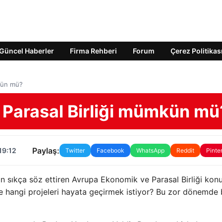
Güncel Haberler
Firma Rehberi
Forum
Çerez Politikas
kün mü?
Parasal Birliği mümkün mü
Paylaş:
19:12
Twitter
Facebook
WhatsApp
Reddit
Pinte
sıkça söz ettiren Avrupa Ekonomik ve Parasal Birliği kon
 ve hangi projeleri hayata geçirmek istiyor? Bu zor dönemde