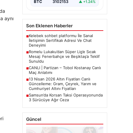
gündeminde öne çıkıyor.…
BTC
3102153
▲ +1.24%
 da
da aynı
Son Eklenen Haberler
Kelebek sohbet platformu İle Sanal
■
İletişimin Sertifikalı Adresi Ve Chat
Deneyimi
Romelu Lukaku’dan Süper Lig’e Sıcak
■
Mesaj: Fenerbahçe ve Beşiktaş’a Teklif
Sunuldu
CANLI | Partizan – Tobol Kostanay Canlı
■
Maç Anlatımı
13 Nisan 2026 Altın Fiyatları Canlı
■
Güncelleme: Gram, Çeyrek, Yarım ve
Cumhuriyet Altını Fiyatları
Samsun’da Korsan Taksi Operasyonunda
■
3 Sürücüye Ağır Ceza
ri
Güncel