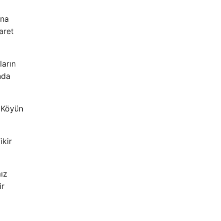
ına
aret
ların
nda
 Köyün
ikir
ız
ir