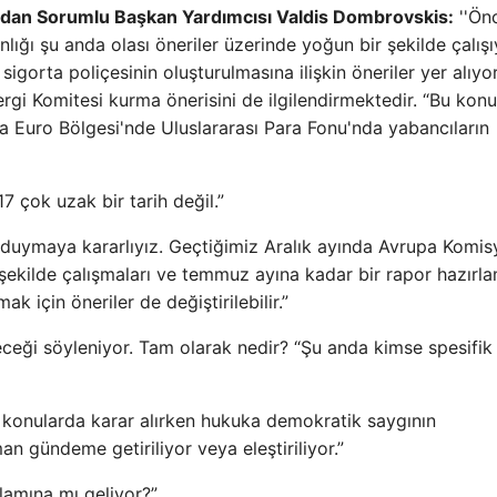
dan Sorumlu Başkan Yardımcısı Valdis Dombrovskis:
''Önc
ığı şu anda olası öneriler üzerinde yoğun bir şekilde çalışı
sigorta poliçesinin oluşturulmasına ilişkin öneriler yer alıyo
i Komitesi kurma önerisini de ilgilendirmektedir. “Bu konu
ca Euro Bölgesi'nde Uluslararası Para Fonu'nda yabancıların
7 çok uzak bir tarih değil.”
 duymaya kararlıyız. Geçtiğimiz Aralık ayında Avrupa Komis
ekilde çalışmaları ve temmuz ayına kadar bir rapor hazırla
ak için öneriler de değiştirilebilir.”
ileceği söyleniyor. Tam olarak nedir? “Şu anda kimse spesifik 
li konularda karar alırken hukuka demokratik saygının
an gündeme getiriliyor veya eleştiriliyor.”
nlamına mı geliyor?”