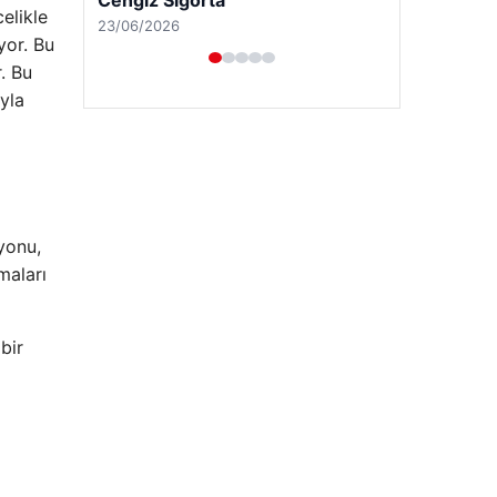
elikle
yor. Bu
r. Bu
yla
yonu,
maları
Hastaş Beton
26/05/2026
bir