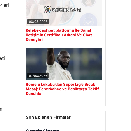
leri
08/08/2026
Kelebek sohbet platformu İle Sanal
İletişimin Sertifikalı Adresi Ve Chat
Deneyimi
eti
07/08/2026
Romelu Lukaku’dan Süper Lig’e Sıcak
Mesaj: Fenerbahçe ve Beşiktaş’a Teklif
Sunuldu
an
Son Eklenen Firmalar