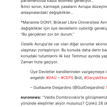
parlamentoda kabul edilmesi gerekiyor…
İkinci sorun, karmaşık yasaların Avrupa düzeyind
anlaşmalardaki değişiklikler…
*Marianne DONY, Brüksel Libre Üniversitesi Avr
değişiklikler için üye devletlerin oybirliği gere
“Bu gerçekten zor bir durum.”
Üstelik Avrupa'da var olan diğer sorunlar ekono
ulaşmayı zorlaştırıyor. Bu konuda daha derin bağ
konudaki tutumlarını ilk kez Temmuz ayında ya
Zaman hızla geçiyor.
Üye Devletler kendilerinden vazgeçmeye is
engeldir
#DAÜ
–
#CEPS
Brüt,
#GerçekEko
– Guillaume Desjardins (@GuilDesjardins)
euronews:
''Valdis Dombrovskis'le görüşmemiz 
yönünde eleştiriler alıyor musunuz? Çünkü 28 ül