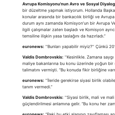
Avrupa Komisyonu'nun Avro ve Sosyal Diyalog
bir düzeltme yapmak istiyorum. Hollanda Başkanl
konular arasında bir bankacılık birliği ve Avrupa 
durum aynı zamanda Komisyon'un bir Avrupa Verg
ilgili çalışmalar zaten başladı ve Komisyon ayrı
temsiline ilişkin yasa taslağını da hazırladı.”
euronews:
''Bunları yapabilir miyiz?'' Çünkü 201
Valdis Dombrovskis:
''Kesinlikle. Zamana saygı
maliye bakanlarına bu konu üzerinde yoğun bir ş
talimatını vermişti. “Bu konuda fikir birliğine varm
euronews:
''İleride gerekirse siyasi birlik olab
tanım vermedi.”
Valdis Dombrovskis:
''Siyasi birlik, mali ve ma
güçlendirilmesi anlamına gelir. “Bu konu her zam
euronews:
“Peki bu etki alanının zayıflaması a