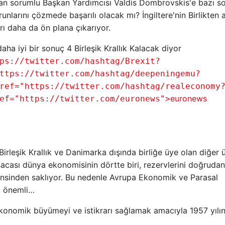
n sorumlu Başkan Yardımcısı Valdis Dombrovskis'e bazı so
larını çözmede başarılı olacak mı? İngiltere'nin Birlikten 
rı daha da ön plana çıkarıyor.
daha iyi bir sonuç 4 Birleşik Krallık Kalacak diyor
ps://twitter.com/hashtag/Brexit?
ttps://twitter.com/hashtag/deepeningemu?
ref="https://twitter.com/hashtag/realeconomy
euronews
ef="https://twitter.com/euronews">
Birleşik Krallık ve Danimarka dışında birliğe üye olan diğer ü
acası dünya ekonomisinin dörtte biri, rezervlerini doğruda
 cinsinden saklıyor. Bu nedenle Avrupa Ekonomik ve Parasal
ok önemli…
ekonomik büyümeyi ve istikrarı sağlamak amacıyla 1957 yılı