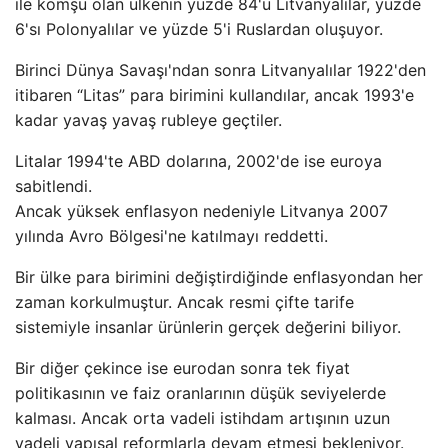
ile komşu olan ülkenin yüzde 84'ü Litvanyalılar, yüzde
6'sı Polonyalılar ve yüzde 5'i Ruslardan oluşuyor.
Birinci Dünya Savaşı'ndan sonra Litvanyalılar 1922'den
itibaren “Litas” para birimini kullandılar, ancak 1993'e
kadar yavaş yavaş rubleye geçtiler.
Litalar 1994'te ABD dolarına, 2002'de ise euroya
sabitlendi.
Ancak yüksek enflasyon nedeniyle Litvanya 2007
yılında Avro Bölgesi'ne katılmayı reddetti.
Bir ülke para birimini değiştirdiğinde enflasyondan her
zaman korkulmuştur. Ancak resmi çifte tarife
sistemiyle insanlar ürünlerin gerçek değerini biliyor.
Bir diğer çekince ise eurodan sonra tek fiyat
politikasının ve faiz oranlarının düşük seviyelerde
kalması. Ancak orta vadeli istihdam artışının uzun
vadeli yapısal reformlarla devam etmesi bekleniyor.