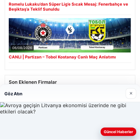
Romelu Lukaku’dan Süper Lig’e Sıcak Mesaj: Fenerbahçe ve
Beşiktaş’a Teklif Sunuldu
06/08/2026
CANLI | Partizan – Tobol Kostanay Canlı Maç Anlatımı
Son Eklenen Firmalar
×
Göz Atın
Hastaş Beton
26/05/2026
Güncel Haberler
Web sitemizi nasıl kullandığınızı daha iyi anlayabilmek,