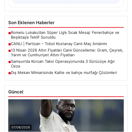
Son Eklenen Haberler
Romelu Lukaku’dan Süper Lig’e Sıcak Mesaj: Fenerbahçe ve
■
Beşiktaş’a Teklif Sunuldu
CANLI | Partizan – Tobol Kostanay Canlı Maç Anlatımı
■
13 Nisan 2026 Altın Fiyatları Canlı Güncelleme: Gram, Çeyrek,
■
Yarım ve Cumhuriyet Altını Fiyatları
Samsun’da Korsan Taksi Operasyonunda 3 Sürücüye Ağır
■
Ceza
Dış Mekan Mimarisinde Kalite ve bahçe mutfağı Çözümleri
■
Güncel
07/08/2026