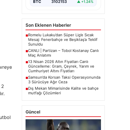
BTC
3102153
▲ +1.24%
Son Eklenen Haberler
Romelu Lukaku’dan Süper Lig’e Sıcak
■
Mesaj: Fenerbahçe ve Beşiktaş’a Teklif
Sunuldu
CANLI | Partizan – Tobol Kostanay Canlı
■
Maç Anlatımı
13 Nisan 2026 Altın Fiyatları Canlı
■
Güncelleme: Gram, Çeyrek, Yarım ve
evreye
Cumhuriyet Altını Fiyatları
Samsun’da Korsan Taksi Operasyonunda
■
3 Sürücüye Ağır Ceza
 2
Dış Mekan Mimarisinde Kalite ve bahçe
■
ır.
mutfağı Çözümleri
Güncel