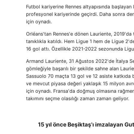
Futbol kariyerine Rennes altyapısında başlayan L
profesyonel kariyerinde geçirdi. Daha sonra den
için oynadı.
Orléans'tan Rennes'e dönen Lauriente, 2019'da t
tanıklıkla katıldı. Hem Ligue 1 hem de Ligue 2'
16 gol attı. Özellikle 2021-2022 sezonunda Ligu
Armand Lauriente, 31 Ağustos 2022'de İtalya Ser
gömleğiyle başarılı bir şekilde sahne alan Laurient
Sassuolo 70 maçta 13 gol ve 12 asiste katkıda 
ve mevcut piyasa değeri yaklaşık 15 milyon avro
için oynadı. Fransa'da doğmuş olmasına rağmen,
takımını seçme olasılığı zaman zaman geliyor.
15 yıl önce Beşiktaş'ı imzalayan Gu