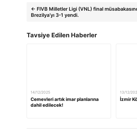
← FIVB Milletler Ligi (VNL) final müsabakasınd
Brezilya’yı 3-1 yendi.
Tavsiye Edilen Haberler
14/12/2025
13/12/20
Cemevleri artık imar planlarına
İzmir Kö
dahil edilecek!