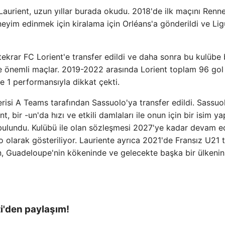
aurient, uzun yıllar burada okudu. 2018'de ilk maçını Renne
eyim edinmek için kiralama için Orléans'a gönderildi ve Li
ekrar FC Lorient'e transfer edildi ve daha sonra bu kulübe 
de önemli maçlar. 2019-2022 arasında Lorient toplam 96 gol 
e 1 performansıyla dikkat çekti.
isi A Teams tarafından Sassuolo'ya transfer edildi. Sassuo
, bir -un'da hızı ve etkili damlaları ile onun için bir isim yap
bulundu. Kulübü ile olan sözleşmesi 2027'ye kadar devam e
 olarak gösteriliyor. Lauriente ayrıca 2021'de Fransız U21 
 Guadeloupe'nin kökeninde ve gelecekte başka bir ülkenin 
ti'den paylaşım!