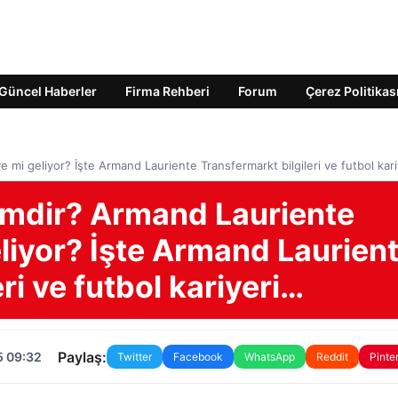
Güncel Haberler
Firma Rehberi
Forum
Çerez Politikas
i geliyor? İşte Armand Lauriente Transfermarkt bilgileri ve futbol kar
imdir? Armand Lauriente
liyor? İşte Armand Laurien
ri ve futbol kariyeri…
Paylaş:
5 09:32
Twitter
Facebook
WhatsApp
Reddit
Pinte