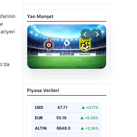
ferinin
Yan Manşet
ve
ariyeri
lo'da
06.08.2026
CANLI | Partizan – Tobol
Piyasa Verileri
Kostanay Canlı Maç
Anlatımı
USD
47.71
▲ +0.17%
EUR
55.19
▲ +0.30%
ALTIN
6648.0
▲ +2.39%