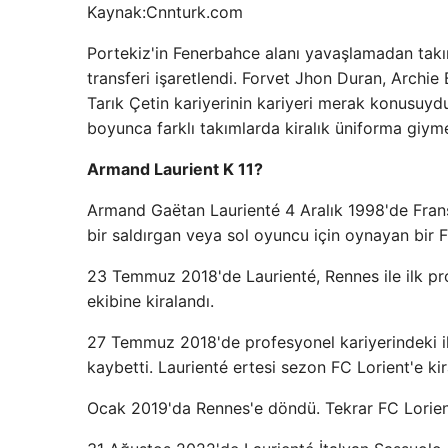
Kaynak:
Cnnturk.com
Portekiz'in Fenerbahce alanı yavaşlamadan takım
transferi işaretlendi. Forvet Jhon Duran, Archie
Tarık Çetin kariyerinin kariyeri merak konusuydu
boyunca farklı takımlarda kiralık üniforma giym
Armand Laurient K 11?
Armand Gaëtan Laurienté 4 Aralık 1998'de Frans
bir saldırgan veya sol oyuncu için oynayan bir 
23 Temmuz 2018'de Laurienté, Rennes ile ilk p
ekibine kiralandı.
27 Temmuz 2018'de profesyonel kariyerindeki i
kaybetti. Laurienté ertesi sezon FC Lorient'e kir
Ocak 2019'da Rennes'e döndü. Tekrar FC Lorient'e