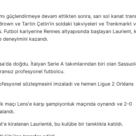
ı güçlendirmeye devam ettikten sonra, sarı sol kanat trans
 Brown ve Tartin Çetin'in soldaki takviyeleri ve Trenkmarkt 
. Futbol kariyerine Rennes altyapısında başlayan Laurient, k
e deneyimini kazandı.
a'da doğdu. İtalyan Serie A takımlarından biri olan Sassuo
Fransız profesyonel futbolcu.
rofesyonel sözleşmesini imzaladı ve hemen Ligue 2 Orléans
lk maçı Lens'e karşı şampiyonluk maçında oynandı ve 2-0
alandı.
 kiralanan Laurienté, bu kulübe bir tanıklıkla katıldı.