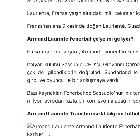
31 Ağustos 2022'de Laurienté İtalyan Sassuolo K
Laurienté, Fransa yaşın altındaki milli takımlar i
Fransa'nın ana ülkesinde doğan Laurienté, Guade
Armand Laurınte Fenerbahçe'ye mi geliyor?
En son raporlara göre, Armand Laurient'in Fene
İtalyan kulübü Sassuolo CEO'su Giovanni Carnev
şekilde ilgilendiklerini doğruladı. Sunderland i
girdi ve oyuncu ile bir anlaşmaya vardı.
Bazı kaynaklar, Fenerbahce Sassuolo'nun bir tanık
milyon avrodan fazla bir komisyon alacağını söy
Armand Laurınte Transfermarkt bilgi ve futbol 