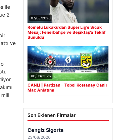
s ile
gue 2
07/08/2026
Romelu Lukaku’dan Süper Lig’e Sıcak
Mesaj: Fenerbahçe ve Beşiktaş’a Teklif
bir
Sunuldu
attı ve
lo
tı.
06/08/2026
diyor
CANLI | Partizan – Tobol Kostanay Canlı
takımı
Maç Anlatımı
milli
Son Eklenen Firmalar
Cengiz Sigorta
23/06/2026