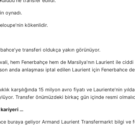
ulübü'ne transfer edildi.
çin oynadı.
loupe'nin kökenlidir.
rbahce'ye transferi oldukça yakın görünüyor.
ali, hem Fenerbahçe hem de Marsilya'nın Laurient ile ciddi
le son anda anlaşması iptal edilen Laurient için Fenerbahce d
lık karşılığında 15 milyon avro fiyatı ve Lauriente'nin yılda
lüyor. Transfer önümüzdeki birkaç gün içinde resmi olmalıd
kariyeri …