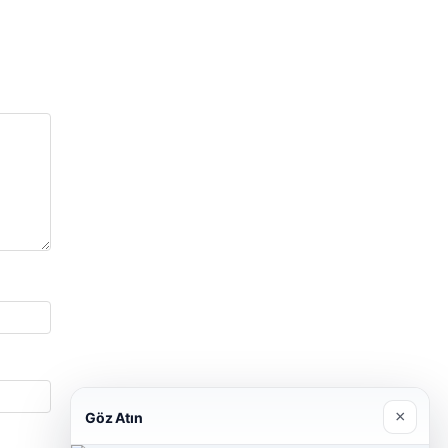
×
Göz Atın