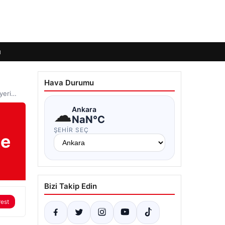
ı
Hava Durumu
iyeri…
☁
Ankara
NaN°C
ŞEHIR SEÇ
te
Bizi Takip Edin
rest