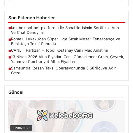
Son Eklenen Haberler
Kelebek sohbet platformu İle Sanal İletişimin Sertifikalı Adresi
■
Ve Chat Deneyimi
Romelu Lukaku’dan Süper Lig’e Sıcak Mesaj: Fenerbahçe ve
■
Beşiktaş’a Teklif Sunuldu
CANLI | Partizan – Tobol Kostanay Canlı Maç Anlatımı
■
13 Nisan 2026 Altın Fiyatları Canlı Güncelleme: Gram, Çeyrek,
■
Yarım ve Cumhuriyet Altını Fiyatları
Samsun’da Korsan Taksi Operasyonunda 3 Sürücüye Ağır
■
Ceza
Güncel
08/08/2026