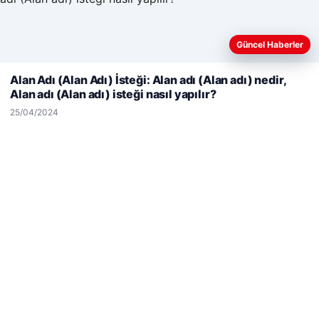
© 2026 Kimce – Güncel Haberler
Güncel Haberler
Web sitemizi nasıl kullandığınızı daha iyi anlayabilmek,
malta work and study
|
lemagrup.com.tr
deneyiminizi kişiselleştirmek ve geliştirmek amacıyla çerezler
Alan Adı (Alan Adı) İsteği: Alan adı (Alan adı) nedir,
cio
kullanıyoruz.
Çerez Politikamız
Alan adı (Alan adı) isteği nasıl yapılır?
Reddet
Kabul Et
25/04/2024