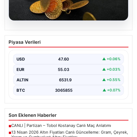
05.08.2026
13 Nisan 2026 Altın Fiyatları Canlı
Piyasa Verileri
Güncelleme: Gram, Çeyrek, Yarım ve
Cumhuriyet Altını Fiyatları
USD
47.60
▲ +0.06%
Altın piyasalarda hafta başında tansiyon yükseldi. ABD
ile İran arasında yürütülen barış görüşmelerinden
EUR
55.03
▲ +0.03%
beklenen…
ALTIN
6531.9
▲ +0.55%
BTC
3065855
▲ +0.07%
Son Eklenen Haberler
CANLI | Partizan – Tobol Kostanay Canlı Maç Anlatımı
■
13 Nisan 2026 Altın Fiyatları Canlı Güncelleme: Gram, Çeyrek,
■
Yarım ve Cumhuriyet Altını Fiyatları