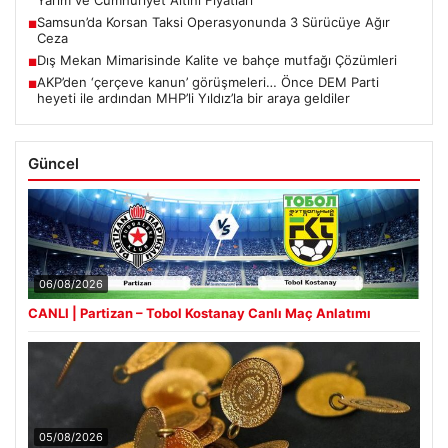
Samsun’da Korsan Taksi Operasyonunda 3 Sürücüye Ağır
■
Ceza
Dış Mekan Mimarisinde Kalite ve bahçe mutfağı Çözümleri
■
AKP’den ‘çerçeve kanun’ görüşmeleri… Önce DEM Parti
■
heyeti ile ardından MHP’li Yıldız’la bir araya geldiler
Güncel
06/08/2026
CANLI | Partizan – Tobol Kostanay Canlı Maç Anlatımı
05/08/2026