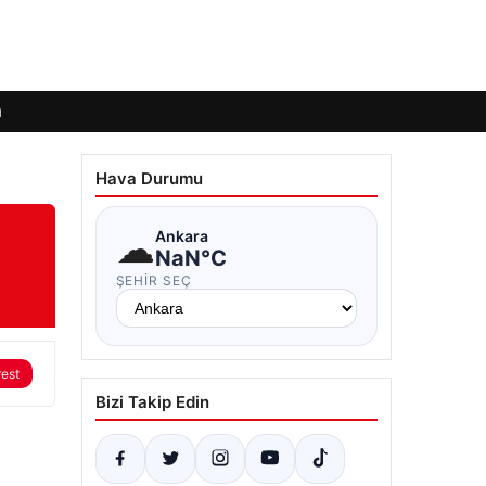
ı
Hava Durumu
☁
Ankara
NaN°C
ŞEHIR SEÇ
rest
Bizi Takip Edin