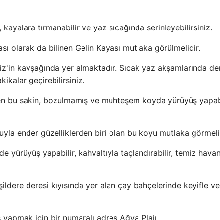
 kayalara tırmanabilir ve yaz sıcağında serinleyebilirsiniz.
ı olarak da bilinen Gelin Kayası mutlaka görülmelidir.
iz'in kavşağında yer almaktadır. Sıcak yaz akşamlarında de
kikalar geçirebilirsiniz.
yen bu sakin, bozulmamış ve muhteşem koyda yürüyüş yapabi
la ender güzelliklerden biri olan bu koyu mutlaka görmelis
lde yürüyüş yapabilir, kahvaltıyla taçlandırabilir, temiz havan
şildere deresi kıyısında yer alan çay bahçelerinde keyifle v
yapmak için bir numaralı adres Ağva Plajı.