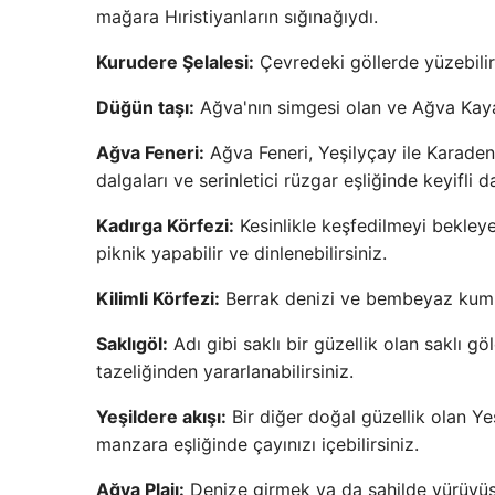
mağara Hıristiyanların sığınağıydı.
Kurudere Şelalesi:
Çevredeki göllerde yüzebilir,
Düğün taşı:
Ağva'nın simgesi olan ve Ağva Kayas
Ağva Feneri:
Ağva Feneri, Yeşilyçay ile Karaden
dalgaları ve serinletici rüzgar eşliğinde keyifli da
Kadırga Körfezi:
Kesinlikle keşfedilmeyi bekle
piknik yapabilir ve dinlenebilirsiniz.
Kilimli Körfezi:
Berrak denizi ve bembeyaz kumuy
Saklıgöl:
Adı gibi saklı bir güzellik olan saklı gö
tazeliğinden yararlanabilirsiniz.
Yeşildere akışı:
Bir diğer doğal güzellik olan Ye
manzara eşliğinde çayınızı içebilirsiniz.
Ağva Plajı:
Denize girmek ya da sahilde yürüyüş 