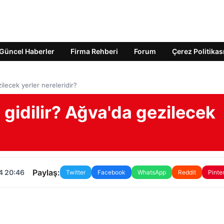
Güncel Haberler
Firma Rehberi
Forum
Çerez Politikas
ilecek yerler nereleridir?
 gidilir? Ağva'da gezilecek
Paylaş:
4 20:46
Twitter
Facebook
WhatsApp
Reddit
Pinte