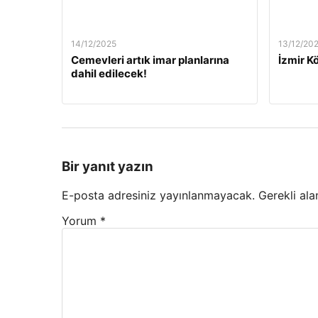
14/12/2025
13/12/20
Cemevleri artık imar planlarına
İzmir Kö
dahil edilecek!
Bir yanıt yazın
E-posta adresiniz yayınlanmayacak.
Gerekli ala
Yorum
*