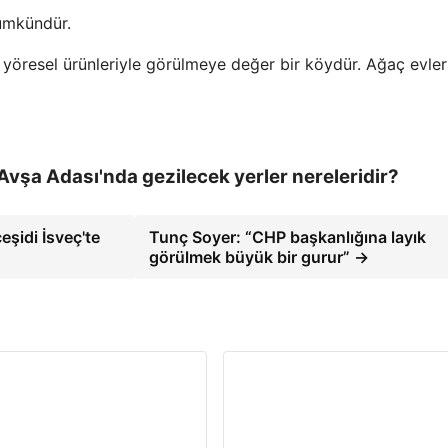
ümkündür.
e yöresel ürünleriyle görülmeye değer bir köydür. Ağaç evle
 Avşa Adası'nda gezilecek yerler nereleridir?
şidi İsveç'te
Tunç Soyer: “CHP başkanlığına layık
görülmek büyük bir gurur” →