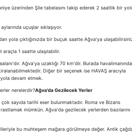
aniye üzerinden Şile tabelasını takip ederek 2 saatlik bir yol
 aylarında uçuşlar sıklaşıyor.
n yola çıktığınızda bir buçuk saatte Ağva'ya ulaşabilirsini
raçla 1 saatte ulaşılabilir.
lanı'dır. Ağva'ya uzaklığı 70 km'dir. Burada havalimanınd
iralanabilmektedir. Diğer bir seçenek ise HAVAŞ aracıyla
e yola devam etmek.
Ağva'da Gezilecek Yerler
a çok sayıda tarihi eser bulunmaktadır. Roma ve Bizans
 rastlamak mümkün. Ağva'da gezilecek yerlerden bazılarını
killeriyle bu muhteşem mağara görülmeye değer. Antik çağd