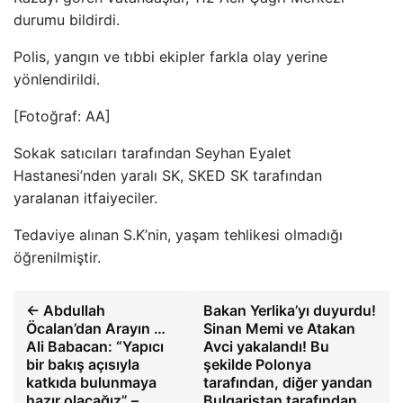
durumu bildirdi.
Polis, yangın ve tıbbi ekipler farkla olay yerine
yönlendirildi.
[Fotoğraf: AA]
Sokak satıcıları tarafından Seyhan Eyalet
Hastanesi’nden yaralı SK, SKED SK tarafından
yaralanan itfaiyeciler.
Tedaviye alınan S.K’nin, yaşam tehlikesi olmadığı
öğrenilmiştir.
← Abdullah
Bakan Yerlika’yı duyurdu!
Öcalan’dan Arayın …
Sinan Memi ve Atakan
Ali Babacan: “Yapıcı
Avci yakalandı! Bu
bir bakış açısıyla
şekilde Polonya
katkıda bulunmaya
tarafından, diğer yandan
hazır olacağız” –
Bulgaristan tarafından