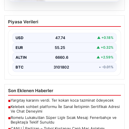
08.08.2026
Kelebek sohbet platformu İle Sanal
Piyasa Verileri
İletişimin Sertifikalı Adresi Ve Chat
Deneyimi
USD
47.74
▲ +0.18%
Sanal ortamında insanların güvenli bir biçimde iletişim
kurması ciddi bir hassasiyet ifade etmektedir. Halen…
EUR
55.25
▲ +0.32%
ALTIN
6660.6
▲ +2.59%
BTC
3101802
• -0.01%
Son Eklenen Haberler
Yargıtay kararını verdi. Ter kokan koca tazminat ödeyecek
■
Kelebek sohbet platformu İle Sanal İletişimin Sertifikalı Adresi
■
Ve Chat Deneyimi
Romelu Lukaku’dan Süper Lig’e Sıcak Mesaj: Fenerbahçe ve
■
Beşiktaş’a Teklif Sunuldu
CANLI | Partizan – Tobol Kostanay Canlı Maç Anlatımı
■