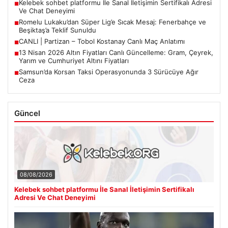
Kelebek sohbet platformu İle Sanal İletişimin Sertifikalı Adresi
■
Ve Chat Deneyimi
Romelu Lukaku’dan Süper Lig’e Sıcak Mesaj: Fenerbahçe ve
■
Beşiktaş’a Teklif Sunuldu
CANLI | Partizan – Tobol Kostanay Canlı Maç Anlatımı
■
13 Nisan 2026 Altın Fiyatları Canlı Güncelleme: Gram, Çeyrek,
■
Yarım ve Cumhuriyet Altını Fiyatları
Samsun’da Korsan Taksi Operasyonunda 3 Sürücüye Ağır
■
Ceza
Güncel
08/08/2026
Kelebek sohbet platformu İle Sanal İletişimin Sertifikalı
Adresi Ve Chat Deneyimi