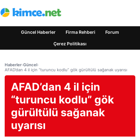
Güncel Haberler
Firma Rehberi
Forum
Çerez Politikası
Haberler
›
Güncel
›
AFAD’dan 4 il için “turuncu kodlu” gök gürültülü sağanak uyarısı
AFAD’dan 4 il için
“turuncu kodlu” gök
gürültülü sağanak
uyarısı