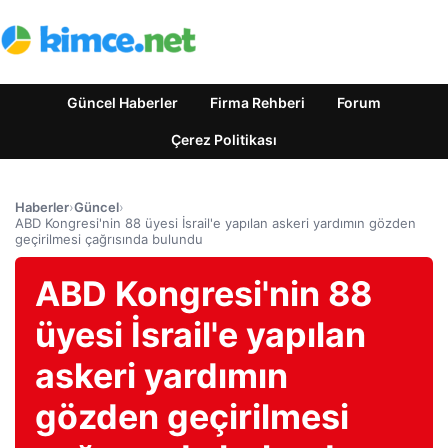
Güncel Haberler
Firma Rehberi
Forum
Çerez Politikası
Haberler
›
Güncel
›
ABD Kongresi'nin 88 üyesi İsrail'e yapılan askeri yardımın gözden
geçirilmesi çağrısında bulundu
ABD Kongresi'nin 88
üyesi İsrail'e yapılan
askeri yardımın
gözden geçirilmesi