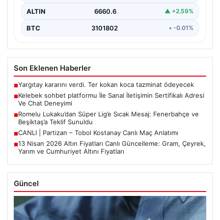
ALTIN
6660.6
▲ +2.59%
BTC
3101802
• -0.01%
Son Eklenen Haberler
Yargıtay kararını verdi. Ter kokan koca tazminat ödeyecek
■
Kelebek sohbet platformu İle Sanal İletişimin Sertifikalı Adresi
■
Ve Chat Deneyimi
Romelu Lukaku’dan Süper Lig’e Sıcak Mesaj: Fenerbahçe ve
■
Beşiktaş’a Teklif Sunuldu
CANLI | Partizan – Tobol Kostanay Canlı Maç Anlatımı
■
13 Nisan 2026 Altın Fiyatları Canlı Güncelleme: Gram, Çeyrek,
■
Yarım ve Cumhuriyet Altını Fiyatları
Güncel