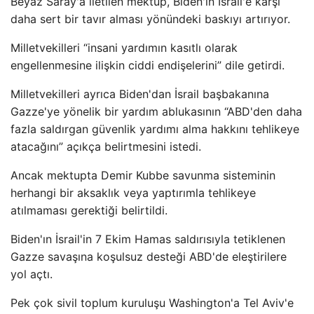
Beyaz Saray'a iletilen mektup, Biden'ın İsrail'e karşı
daha sert bir tavır alması yönündeki baskıyı artırıyor.
Milletvekilleri “insani yardımın kasıtlı olarak
engellenmesine ilişkin ciddi endişelerini” dile getirdi.
Milletvekilleri ayrıca Biden'dan İsrail başbakanına
Gazze'ye yönelik bir yardım ablukasının “ABD'den daha
fazla saldırgan güvenlik yardımı alma hakkını tehlikeye
atacağını” açıkça belirtmesini istedi.
Ancak mektupta Demir Kubbe savunma sisteminin
herhangi bir aksaklık veya yaptırımla tehlikeye
atılmaması gerektiği belirtildi.
Biden'ın İsrail'in 7 Ekim Hamas saldırısıyla tetiklenen
Gazze savaşına koşulsuz desteği ABD'de eleştirilere
yol açtı.
Pek çok sivil toplum kuruluşu Washington'a Tel Aviv'e