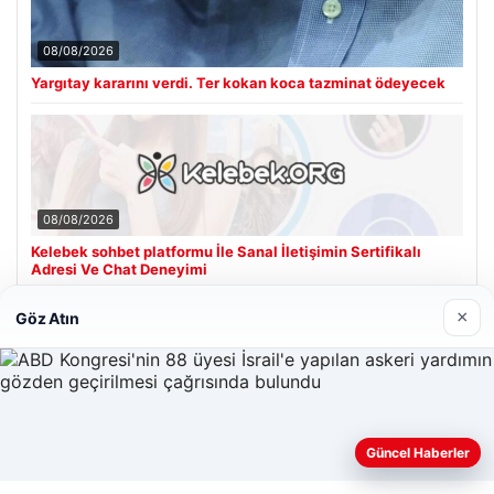
08/08/2026
Yargıtay kararını verdi. Ter kokan koca tazminat ödeyecek
08/08/2026
Kelebek sohbet platformu İle Sanal İletişimin Sertifikalı
Adresi Ve Chat Deneyimi
×
Göz Atın
Son Eklenen Firmalar
Güncel Haberler
Web sitemizi nasıl kullandığınızı daha iyi anlayabilmek,
deneyiminizi kişiselleştirmek ve geliştirmek amacıyla çerezler