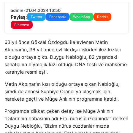
admin
•
21.04.2024 16:50
Paylaş:
Twitter
Facebook
WhatsApp
Reddit
Pinterest
63 yıl önce Göksel Özdoğdu ile evlenen Metin
Akpınar'ın, 36 yıl önce evlilik dışı ilişkiden ikiz kızları
olduğu ortaya çıktı. Duygu Nebioğlu, 82 yaşındaki
sanatçının biyolojik kızı olduğu DNA testi ve mahkeme
kararıyla resmileşti.
Metin Akpınar'ın kızı olduğu ortaya çıkan Nebioğlu,
şimdi de annesi Suphiye Orancı'ya ulaşmak için
harekete geçti ve Müge Anlı'nın programına katıldı.
Programda dikkat çeken detay ise Müge Anlı'nın
“Dilara'nın babasının adı Erol nüfus cüzdanında” derken
Duygu Nebioğlu, “Bizim nüfus cüzdanlarımızda