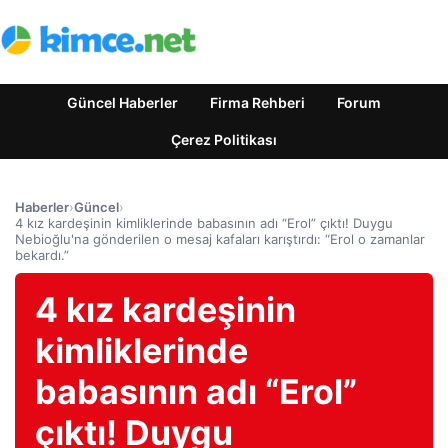
Güncel Haberler
Firma Rehberi
Forum
Çerez Politikası
Haberler
›
Güncel
›
4 kız kardeşinin kimliklerinde babasının adı “Erol” çıktı! Duygu
Nebioğlu'na gönderilen o mesaj kafaları karıştırdı: “Erol o zamanlar
bekardı.”
4 kız kardeşinin
kimliklerinde
babasının adı “Erol”
çıktı! Duygu