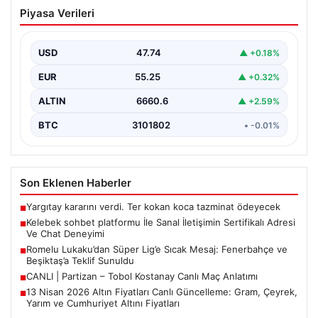
Kelebek sohbet platformu İle Sanal
Piyasa Verileri
İletişimin Sertifikalı Adresi Ve Chat
Deneyimi
USD
47.74
▲ +0.18%
Sanal ortamında insanların güvenli bir biçimde iletişim
kurması ciddi bir hassasiyet ifade etmektedir. Halen…
EUR
55.25
▲ +0.32%
ALTIN
6660.6
▲ +2.59%
BTC
3101802
• -0.01%
Son Eklenen Haberler
Yargıtay kararını verdi. Ter kokan koca tazminat ödeyecek
■
Kelebek sohbet platformu İle Sanal İletişimin Sertifikalı Adresi
■
Ve Chat Deneyimi
Romelu Lukaku’dan Süper Lig’e Sıcak Mesaj: Fenerbahçe ve
■
Beşiktaş’a Teklif Sunuldu
CANLI | Partizan – Tobol Kostanay Canlı Maç Anlatımı
■
13 Nisan 2026 Altın Fiyatları Canlı Güncelleme: Gram, Çeyrek,
■
Yarım ve Cumhuriyet Altını Fiyatları