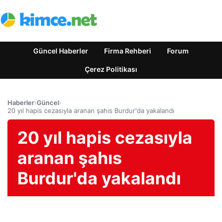
Güncel Haberler
Firma Rehberi
Forum
Çerez Politikası
Haberler
›
Güncel
›
20 yıl hapis cezasıyla aranan şahıs Burdur'da yakalandı
20 yıl hapis cezasıyla
aranan şahıs
Burdur'da yakalandı