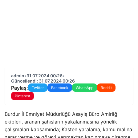
admin
•
31.07.2024 00:26
•
Güncellendi: 31.07.2024 00:26
Paylaş:
Twitter
Facebook
WhatsApp
Reddit
Pinterest
Burdur İl Emniyet Müdürlüğü Asayiş Büro Amirliği
ekipleri, aranan şahısların yakalanmasına yönelik
çalışmaları kapsamında; Kasten yaralama, kamu malına
zarar verme ve görevi yapmaktan kaçınmaya direnme