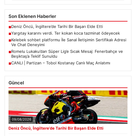
Son Eklenen Haberler
Deniz Öncü, İngiltere’de Tarihi Bir Başarı Elde Etti
■
Yargıtay kararını verdi. Ter kokan koca tazminat ödeyecek
■
Kelebek sohbet platformu İle Sanal İletişimin Sertifikalı Adresi
■
Ve Chat Deneyimi
Romelu Lukaku’dan Süper Lig’e Sıcak Mesaj: Fenerbahçe ve
■
Beşiktaş’a Teklif Sunuldu
CANLI | Partizan – Tobol Kostanay Canlı Maç Anlatımı
■
Güncel
09/08/2026
Deniz Öncü, İngiltere’de Tarihi Bir Başarı Elde Etti