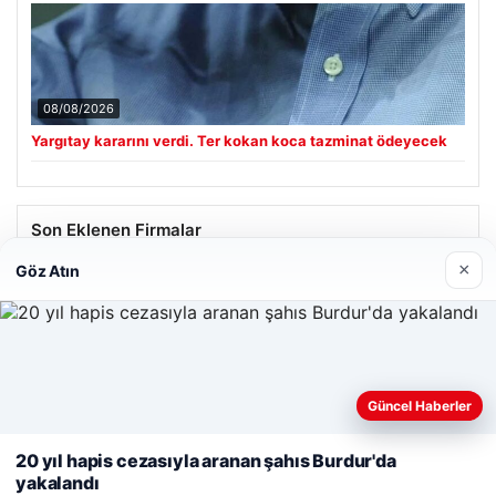
08/08/2026
Yargıtay kararını verdi. Ter kokan koca tazminat ödeyecek
Son Eklenen Firmalar
×
Göz Atın
Güncel Haberler
Web sitemizi nasıl kullandığınızı daha iyi anlayabilmek,
deneyiminizi kişiselleştirmek ve geliştirmek amacıyla çerezler
20 yıl hapis cezasıyla aranan şahıs Burdur'da
kullanıyoruz.
Çerez Politikamız
yakalandı