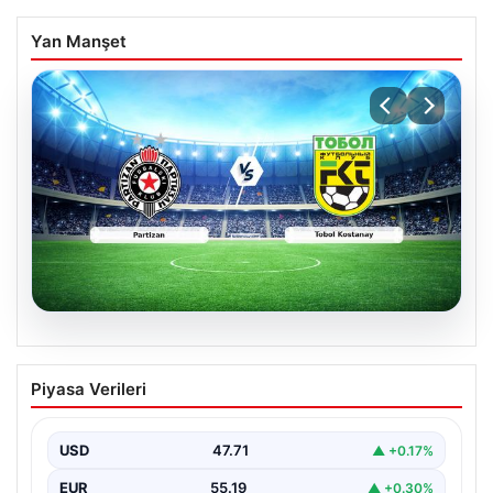
Yan Manşet
06.08.2026
CANLI | Partizan – Tobol Kostanay Canlı
Piyasa Verileri
Maç Anlatımı
USD
47.71
▲ +0.17%
EUR
55.19
▲ +0.30%