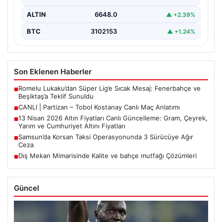
ALTIN
6648.0
▲ +2.39%
BTC
3102153
▲ +1.24%
Son Eklenen Haberler
Romelu Lukaku’dan Süper Lig’e Sıcak Mesaj: Fenerbahçe ve
■
Beşiktaş’a Teklif Sunuldu
CANLI | Partizan – Tobol Kostanay Canlı Maç Anlatımı
■
13 Nisan 2026 Altın Fiyatları Canlı Güncelleme: Gram, Çeyrek,
■
Yarım ve Cumhuriyet Altını Fiyatları
Samsun’da Korsan Taksi Operasyonunda 3 Sürücüye Ağır
■
Ceza
Dış Mekan Mimarisinde Kalite ve bahçe mutfağı Çözümleri
■
Güncel