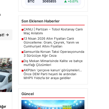
BTC
3065855
▲ +0.07%
arasında yürütülen barış
görüşmelerinden beklenen…
a
Son Eklenen Haberler
CANLI | Partizan – Tobol Kostanay Canlı
■
Maç Anlatımı
st! →
13 Nisan 2026 Altın Fiyatları Canlı
■
Güncelleme: Gram, Çeyrek, Yarım ve
Cumhuriyet Altını Fiyatları
Samsun’da Korsan Taksi Operasyonunda
■
3 Sürücüye Ağır Ceza
Dış Mekan Mimarisinde Kalite ve bahçe
■
mutfağı Çözümleri
AKP’den ‘çerçeve kanun’ görüşmeleri…
■
Önce DEM Parti heyeti ile ardından
MHP’li Yıldız’la bir araya geldiler
Güncel
Ağır