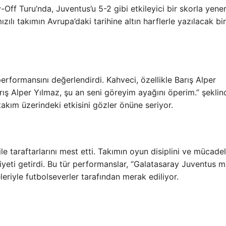
Off Turu’nda, Juventus’u 5-2 gibi etkileyici bir skorla yene
zılı takımın Avrupa’daki tarihine altın harflerle yazılacak bi
erformansını değerlendirdi. Kahveci, özellikle Barış Alper
rış Alper Yılmaz, şu an seni göreyim ayağını öperim.” şeklin
akım üzerindeki etkisini gözler önüne seriyor.
le taraftarlarını mest etti. Takımın oyun disiplini ve mücade
biyeti getirdi. Bu tür performanslar, “Galatasaray Juventus m
eriyle futbolseverler tarafından merak ediliyor.