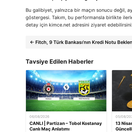
Bu galibiyet, yalnızca bir maçın sonucu değil, a
göstergesi. Takım, bu performansla birlikte iler
detay için kimce.net adresini ziyaret edebilirsini
← Fitch, 9 Türk Bankası’nın Kredi Notu Beklenti
Tavsiye Edilen Haberler
06/08/2026
05/08/20
CANLI | Partizan – Tobol Kostanay
13 Nisan
Canlı Maç Anlatımı
Güncell