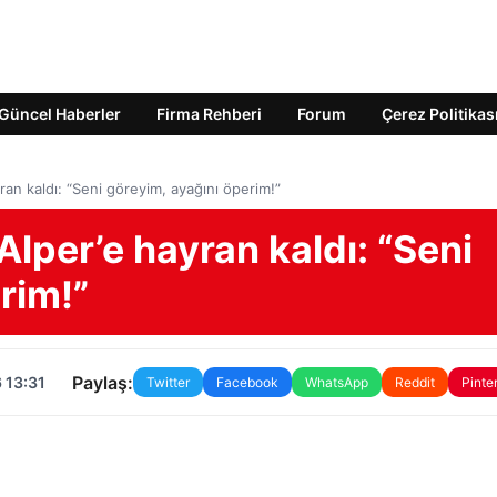
Güncel Haberler
Firma Rehberi
Forum
Çerez Politikas
ran kaldı: “Seni göreyim, ayağını öperim!”
Alper’e hayran kaldı: “Seni
rim!”
Paylaş:
 13:31
Twitter
Facebook
WhatsApp
Reddit
Pinte