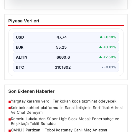
08.08.2026
Kelebek sohbet platformu İle Sanal
Piyasa Verileri
İletişimin Sertifikalı Adresi Ve Chat
Deneyimi
USD
47.74
▲ +0.18%
Sanal ortamında insanların güvenli bir biçimde iletişim
kurması ciddi bir hassasiyet ifade etmektedir. Halen…
EUR
55.25
▲ +0.32%
ALTIN
6660.6
▲ +2.59%
BTC
3101802
• -0.01%
Son Eklenen Haberler
Yargıtay kararını verdi. Ter kokan koca tazminat ödeyecek
■
Kelebek sohbet platformu İle Sanal İletişimin Sertifikalı Adresi
■
Ve Chat Deneyimi
Romelu Lukaku’dan Süper Lig’e Sıcak Mesaj: Fenerbahçe ve
■
Beşiktaş’a Teklif Sunuldu
CANLI | Partizan – Tobol Kostanay Canlı Maç Anlatımı
■