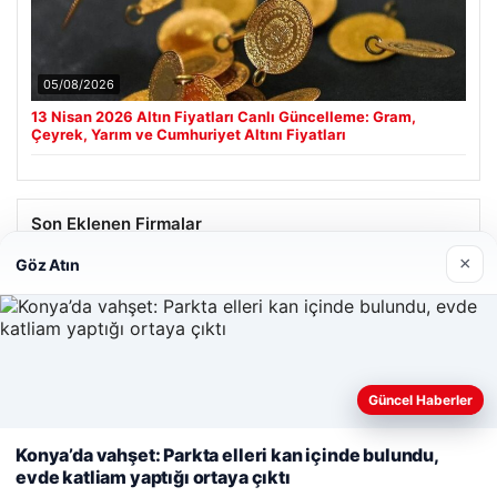
05/08/2026
13 Nisan 2026 Altın Fiyatları Canlı Güncelleme: Gram,
Çeyrek, Yarım ve Cumhuriyet Altını Fiyatları
Son Eklenen Firmalar
×
Göz Atın
Güncel Haberler
Web sitemizi nasıl kullandığınızı daha iyi anlayabilmek,
deneyiminizi kişiselleştirmek ve geliştirmek amacıyla çerezler
Konya’da vahşet: Parkta elleri kan içinde bulundu,
kullanıyoruz.
Çerez Politikamız
evde katliam yaptığı ortaya çıktı
Reddet
Kabul Et