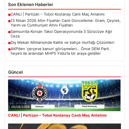
Son Eklenen Haberler
CANLI | Partizan – Tobol Kostanay Canlı Maç Anlatımı
■
13 Nisan 2026 Altın Fiyatları Canlı Güncelleme: Gram, Çeyrek,
■
Yarım ve Cumhuriyet Altını Fiyatları
Samsun’da Korsan Taksi Operasyonunda 3 Sürücüye Ağır
■
Ceza
Dış Mekan Mimarisinde Kalite ve bahçe mutfağı Çözümleri
■
AKP’den ‘çerçeve kanun’ görüşmeleri… Önce DEM Parti
■
heyeti ile ardından MHP’li Yıldız’la bir araya geldiler
Güncel
06/08/2026
CANLI | Partizan – Tobol Kostanay Canlı Maç Anlatımı