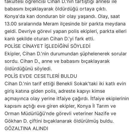
fakültesi öğrencisi Cihan D.'nin tartıştığı annesi ile
babasını bıçaklayarak öldürdüğü ortaya çıktı.
Konya'da kan donduran bir olay yaşandı. Olay, saat
13.00 sıralarında Meram ilçesinde bir parkta meydana
geldi. Devriye görevi yapan polis ekipleri, parkta elleri
kanlı şekilde oturan Cihan D.'yi fark etti.
POLİSE CİNAYET İŞLEDİĞİNİ SÖYLEDİ
Ekipler, Cihan D.'nin durumundan şüphelenerek sorular
sordu. Cihan D., anne ve babasını bıçaklayarak
öldürdüğünü söyledi.
POLİS EVDE CESETLERİ BULDU
Cihan D.'nin tarif ettiği Benekli Sokak'taki iki katlı evin
giriş katına giden polis, adreste kapıyı kimse
açmayınca olay yerine itfaiye çağırdı. İtfaiye ekiplerinin
kapısını açtığı eve giren ekipler, Konya İl Tarım ve
Orman Müdürlüğü'nde görevli veteriner Nazife ve
Gökhan D. çiftini bıçaklanarak öldürülmüş buldu.
GÖZALTINA ALINDI