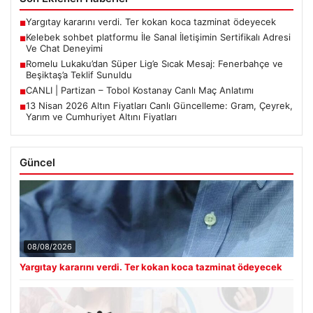
Yargıtay kararını verdi. Ter kokan koca tazminat ödeyecek
■
Kelebek sohbet platformu İle Sanal İletişimin Sertifikalı Adresi
■
Ve Chat Deneyimi
Romelu Lukaku’dan Süper Lig’e Sıcak Mesaj: Fenerbahçe ve
■
Beşiktaş’a Teklif Sunuldu
CANLI | Partizan – Tobol Kostanay Canlı Maç Anlatımı
■
13 Nisan 2026 Altın Fiyatları Canlı Güncelleme: Gram, Çeyrek,
■
Yarım ve Cumhuriyet Altını Fiyatları
Güncel
08/08/2026
Yargıtay kararını verdi. Ter kokan koca tazminat ödeyecek