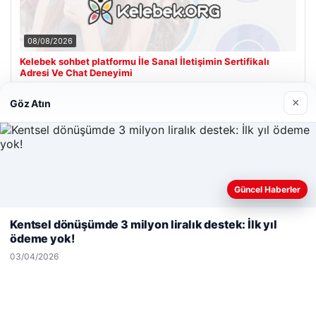
08/08/2026
Kelebek sohbet platformu İle Sanal İletişimin Sertifikalı
Adresi Ve Chat Deneyimi
×
Göz Atın
Son Eklenen Firmalar
Güncel Haberler
Web sitemizi nasıl kullandığınızı daha iyi anlayabilmek,
deneyiminizi kişiselleştirmek ve geliştirmek amacıyla çerezler
Kentsel dönüşümde 3 milyon liralık destek: İlk yıl
kullanıyoruz.
Çerez Politikamız
ödeme yok!
Reddet
Kabul Et
03/04/2026