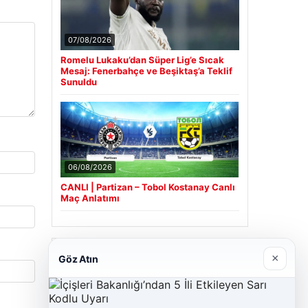
07/08/2026
Romelu Lukaku’dan Süper Lig’e Sıcak
Mesaj: Fenerbahçe ve Beşiktaş’a Teklif
Sunuldu
06/08/2026
CANLI | Partizan – Tobol Kostanay Canlı
Maç Anlatımı
Son Eklenen Firmalar
×
Göz Atın
Cengiz Sigorta
23/06/2026