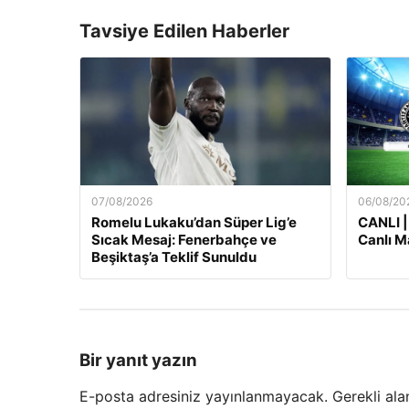
Tavsiye Edilen Haberler
07/08/2026
06/08/20
Romelu Lukaku’dan Süper Lig’e
CANLI |
Sıcak Mesaj: Fenerbahçe ve
Canlı M
Beşiktaş’a Teklif Sunuldu
Bir yanıt yazın
E-posta adresiniz yayınlanmayacak.
Gerekli ala