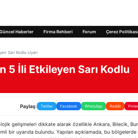
Güncel Haberler
Firma Rehberi
Forum
Çerez Politikas
leyen Sarı Kodlu Uyarı
n 5 İli Etkileyen Sarı Kodlu
Paylaş:
Twitter
Facebook
WhatsApp
Reddit
Pinte
ojik gelişmeleri dikkate alarak özellikle Ankara, Bilecik, Bur
emli bir uyarıda bulundu. Yapılan açıklamada, bu bölgelerde