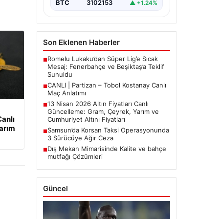
BTC
3102153
▲ +1.24%
Son Eklenen Haberler
Romelu Lukaku’dan Süper Lig’e Sıcak
■
Mesaj: Fenerbahçe ve Beşiktaş’a Teklif
Sunuldu
CANLI | Partizan – Tobol Kostanay Canlı
■
Maç Anlatımı
13 Nisan 2026 Altın Fiyatları Canlı
■
Güncelleme: Gram, Çeyrek, Yarım ve
Canlı
Cumhuriyet Altını Fiyatları
arım
Samsun’da Korsan Taksi Operasyonunda
■
3 Sürücüye Ağır Ceza
Dış Mekan Mimarisinde Kalite ve bahçe
■
mutfağı Çözümleri
Güncel