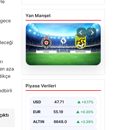
yle
Yan Manşet
 gece
.
ileceği
rı
 en aza
06.08.2026
dikçe
CANLI | Partizan – Tobol
Piyasa Verileri
Kostanay Canlı Maç
dbirli
Anlatımı
USD
47.71
▲ +0.17%
EUR
55.19
▲ +0.30%
ıktı
ALTIN
6648.0
▲ +2.39%