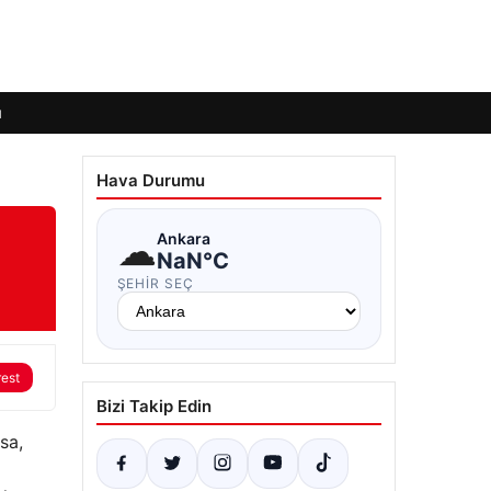
ı
Hava Durumu
☁
Ankara
NaN°C
ŞEHIR SEÇ
rest
Bizi Takip Edin
sa,