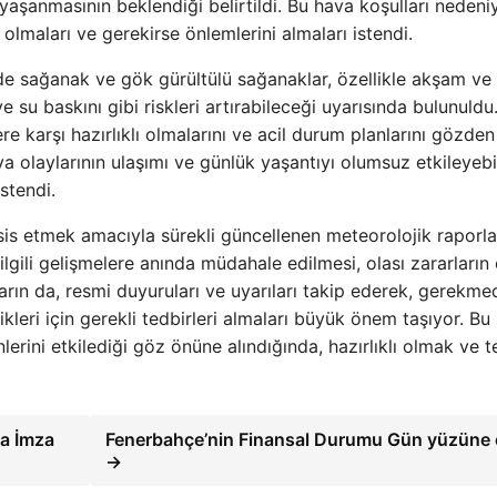
aşanmasının beklendiği belirtildi. Bu hava koşulları nedeni
 olmaları ve gerekirse önlemlerini almaları istendi.
de sağanak ve gök gürültülü sağanaklar, özellikle akşam ve
ve su baskını gibi riskleri artırabileceği uyarısında bulunuldu
lere karşı hazırlıklı olmalarını ve acil durum planlarını gözden
a olaylarının ulaşımı ve günlük yaşantıyı olumsuz etkileyeb
stendi.
 tesis etmek amacıyla sürekli güncellenen meteorolojik raporla
ilgili gelişmelere anında müdahale edilmesi, olası zararların
arın da, resmi duyuruları ve uyarıları takip ederek, gerekme
kleri için gerekli tedbirleri almaları büyük önem taşıyor. Bu
lerini etkilediği göz önüne alındığında, hazırlıklı olmak ve te
ya İmza
Fenerbahçe’nin Finansal Durumu Gün yüzüne ç
→