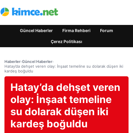
Güncel Haberler
Firma Rehberi
Forum
Çerez Politikası
Haberler
›
Güncel Haberler
›
Hatay’da dehşet veren olay: İnşaat temeline su dolarak düşen iki
kardeş boğuldu
Hatay’da dehşet veren
olay: İnşaat temeline
su dolarak düşen iki
kardeş boğuldu