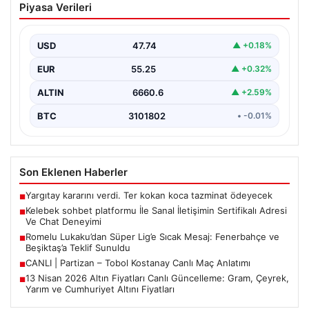
Piyasa Verileri
İletişimin Sertifikalı Adresi Ve Chat
Deneyimi
USD
47.74
▲ +0.18%
Sanal ortamında insanların güvenli bir biçimde iletişim
kurması ciddi bir hassasiyet ifade etmektedir. Halen…
EUR
55.25
▲ +0.32%
ALTIN
6660.6
▲ +2.59%
BTC
3101802
• -0.01%
Son Eklenen Haberler
Yargıtay kararını verdi. Ter kokan koca tazminat ödeyecek
■
Kelebek sohbet platformu İle Sanal İletişimin Sertifikalı Adresi
■
Ve Chat Deneyimi
Romelu Lukaku’dan Süper Lig’e Sıcak Mesaj: Fenerbahçe ve
■
Beşiktaş’a Teklif Sunuldu
CANLI | Partizan – Tobol Kostanay Canlı Maç Anlatımı
■
13 Nisan 2026 Altın Fiyatları Canlı Güncelleme: Gram, Çeyrek,
■
Yarım ve Cumhuriyet Altını Fiyatları