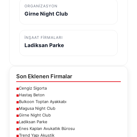
ORGANIZASYON
Girne Night Club
İNŞAAT FIRMALARI
Ladiksan Parke
Son Eklenen Firmalar
Cengiz Sigorta
■
Hastaş Beton
■
Bulkoon Toptan Ayakkabı
■
Magusa Night Club
■
Girne Night Club
■
Ladiksan Parke
■
Enes Kaplan Avukatlık Bürosu
■
Trend Yapı Akustik
■