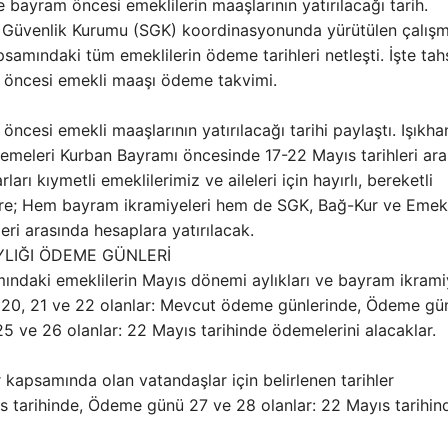
e bayram öncesi emeklilerin maaşlarının yatırılacağı tarih.
l Güvenlik Kurumu (SGK) koordinasyonunda yürütülen çalışm
amındaki tüm emeklilerin ödeme tarihleri netleşti. İşte tah
öncesi emekli maaşı ödeme takvimi.
cesi emekli maaşlarının yatırılacağı tarihi paylaştı. Işıkha
demeleri Kurban Bayramı öncesinde 17-22 Mayıs tarihleri ar
rı kıymetli emeklilerimiz ve aileleri için hayırlı, bereketli
 göre; Hem bayram ikramiyeleri hem de SGK, Bağ-Kur ve Emek
eri arasında hesaplara yatırılacak.
YLIĞI ÖDEME GÜNLERİ
ndaki emeklilerin Mayıs dönemi aylıkları ve bayram ikramiy
19, 20, 21 ve 22 olanlar: Mevcut ödeme günlerinde, Ödeme g
5 ve 26 olanlar: 22 Mayıs tarihinde ödemelerini alacaklar.
kapsamında olan vatandaşlar için belirlenen tarihler
s tarihinde, Ödeme günü 27 ve 28 olanlar: 22 Mayıs tarihin