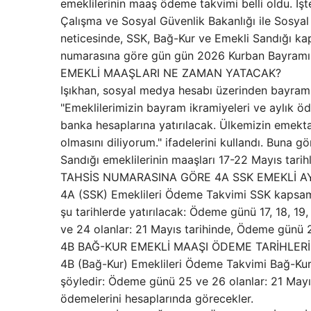
emeklilerinin maaş ödeme takvimi belli oldu. İşt
Çalışma ve Sosyal Güvenlik Bakanlığı ile Sosya
neticesinde, SSK, Bağ-Kur ve Emekli Sandığı kaps
numarasına göre gün gün 2026 Kurban Bayramı 
EMEKLİ MAAŞLARI NE ZAMAN YATACAK?
Işıkhan, sosyal medya hesabı üzerinden bayram ön
"Emeklilerimizin bayram ikramiyeleri ve aylık ö
banka hesaplarına yatırılacak. Ülkemizin emektarla
olmasını diliyorum." ifadelerini kullandı. Buna
Sandığı emeklilerinin maaşları 17-22 Mayıs tarihl
TAHSİS NUMARASINA GÖRE 4A SSK EMEKLİ A
4A (SSK) Emeklileri Ödeme Takvimi SSK kapsamı
şu tarihlerde yatırılacak: Ödeme günü 17, 18, 
ve 24 olanlar: 21 Mayıs tarihinde, Ödeme günü 2
4B BAĞ-KUR EMEKLİ MAAŞI ÖDEME TARİHLERİ
4B (Bağ-Kur) Emeklileri Ödeme Takvimi Bağ-Kur 
şöyledir: Ödeme günü 25 ve 26 olanlar: 21 Mayı
ödemelerini hesaplarında görecekler.