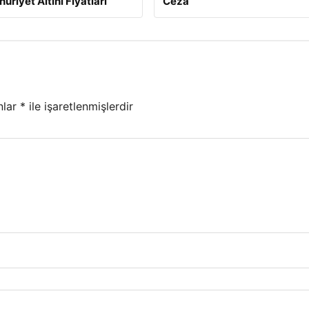
uriyet Altını Fiyatları
Ceza
nlar
*
ile işaretlenmişlerdir