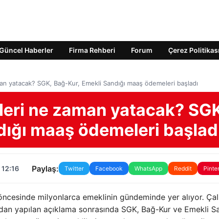
Güncel Haberler
Firma Rehberi
Forum
Çerez Politikas
an yatacak? SGK, Bağ-Kur, Emekli Sandığı maaş ödemeleri başladı
eri ne zaman yatacak? SGK
dığı maaş ödemeleri başlad
Paylaş:
 12:16
Twitter
Facebook
WhatsApp
Reddit
Pinte
ncesinde milyonlarca emeklinin gündeminde yer alıyor. Ça
ndan yapılan açıklama sonrasında SGK, Bağ-Kur ve Emekli S