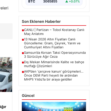
BTC
3065855
▲ +0.07%
arasında yürütülen barış
görüşmelerinden beklenen…
eleri
Son Eklenen Haberler
CANLI | Partizan – Tobol Kostanay Canlı
■
Maç Anlatımı
13 Nisan 2026 Altın Fiyatları Canlı
■
Güncelleme: Gram, Çeyrek, Yarım ve
Cumhuriyet Altını Fiyatları
Samsun’da Korsan Taksi Operasyonunda
■
3 Sürücüye Ağır Ceza
Dış Mekan Mimarisinde Kalite ve bahçe
■
mutfağı Çözümleri
AKP’den ‘çerçeve kanun’ görüşmeleri…
■
Önce DEM Parti heyeti ile ardından
MHP’li Yıldız’la bir araya geldiler
Güncel
Ağır