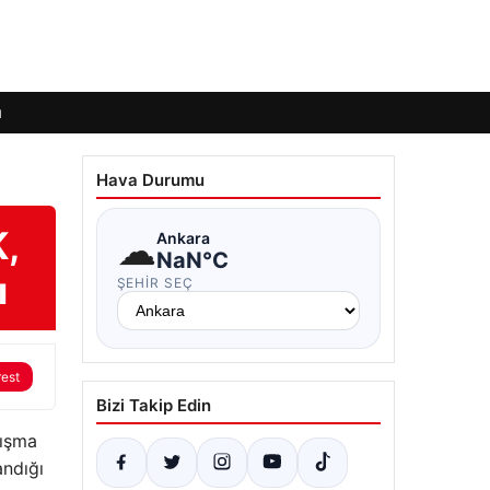
ı
Hava Durumu
,
☁
Ankara
NaN°C
ı
ŞEHIR SEÇ
rest
Bizi Takip Edin
lışma
andığı