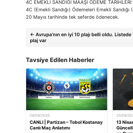
4C EMEKLİ SANDIĞI MAAŞI ÖDEME TARİHLERİ
4C (Emekli Sandığı) Ödemeleri Emekli Sandığı 
20 Mayıs tarihinde tek seferde ödenecek.
← Avrupa’nın en iyi 10 plajı belli oldu. Listede
plaj var
Tavsiye Edilen Haberler
06/08/2026
05/08/20
CANLI | Partizan – Tobol Kostanay
13 Nisan
Canlı Maç Anlatımı
Güncell