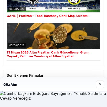
06/08/2026
CANLI | Partizan – Tobol Kostanay Canlı Maç Anlatımı
05/08/2026
13 Nisan 2026 Altın Fiyatları Canlı Güncelleme: Gram,
Çeyrek, Yarım ve Cumhuriyet Altını Fiyatları
Son Eklenen Firmalar
×
Göz Atın