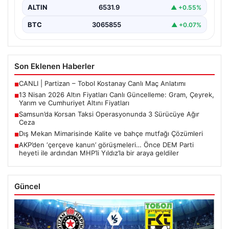
ALTIN
6531.9
▲ +0.55%
BTC
3065855
▲ +0.07%
Son Eklenen Haberler
CANLI | Partizan – Tobol Kostanay Canlı Maç Anlatımı
■
13 Nisan 2026 Altın Fiyatları Canlı Güncelleme: Gram, Çeyrek,
■
Yarım ve Cumhuriyet Altını Fiyatları
Samsun’da Korsan Taksi Operasyonunda 3 Sürücüye Ağır
■
Ceza
Dış Mekan Mimarisinde Kalite ve bahçe mutfağı Çözümleri
■
AKP’den ‘çerçeve kanun’ görüşmeleri… Önce DEM Parti
■
heyeti ile ardından MHP’li Yıldız’la bir araya geldiler
Güncel