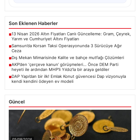
Son Eklenen Haberler
13 Nisan 2026 Altın Fiyatları Canlı Güncelleme: Gram, Çeyrek,
■
Yarım ve Cumhuriyet Altını Fiyatları
Samsun’da Korsan Taksi Operasyonunda 3 Sürücüye Ağır
■
Ceza
Dış Mekan Mimarisinde Kalite ve bahçe mutfağı Çözümleri
■
AKP’den ‘çerçeve kanun’ görüşmeleri… Önce DEM Parti
■
heyeti ile ardından MHP’li Yıldız’la bir araya geldiler
DAP Yapı’dan bir ilk! Emlak Konut güvencesi Dap vizyonuyla
■
kendi kendini ödeyen ev modeli
Güncel
05/08/2026