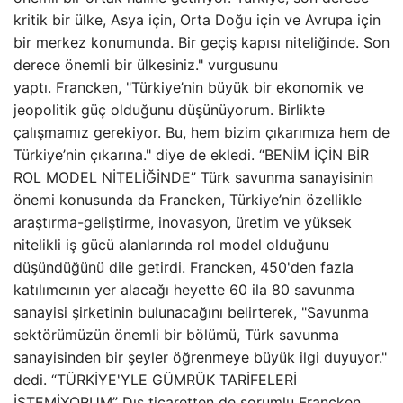
kritik bir ülke, Asya için, Orta Doğu için ve Avrupa için
bir merkez konumunda. Bir geçiş kapısı niteliğinde. Son
derece önemli bir ülkesiniz." vurgusunu
yaptı. Francken, "Türkiye’nin büyük bir ekonomik ve
jeopolitik güç olduğunu düşünüyorum. Birlikte
çalışmamız gerekiyor. Bu, hem bizim çıkarımıza hem de
Türkiye’nin çıkarına." diye de ekledi. “BENİM İÇİN BİR
ROL MODEL NİTELİĞİNDE” Türk savunma sanayisinin
önemi konusunda da Francken, Türkiye’nin özellikle
araştırma-geliştirme, inovasyon, üretim ve yüksek
nitelikli iş gücü alanlarında rol model olduğunu
düşündüğünü dile getirdi. Francken, 450'den fazla
katılımcının yer alacağı heyette 60 ila 80 savunma
sanayisi şirketinin bulunacağını belirterek, "Savunma
sektörümüzün önemli bir bölümü, Türk savunma
sanayisinden bir şeyler öğrenmeye büyük ilgi duyuyor."
dedi. “TÜRKİYE'YLE GÜMRÜK TARİFELERİ
İSTEMİYORUM” Dış ticaretten de sorumlu Francken,