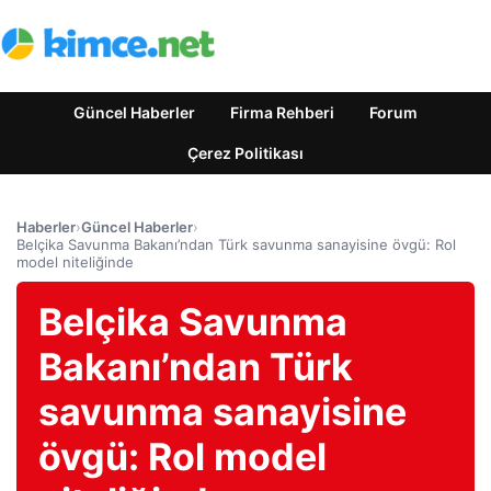
Güncel Haberler
Firma Rehberi
Forum
Çerez Politikası
Haberler
›
Güncel Haberler
›
Belçika Savunma Bakanı’ndan Türk savunma sanayisine övgü: Rol
model niteliğinde
Belçika Savunma
Bakanı’ndan Türk
savunma sanayisine
övgü: Rol model