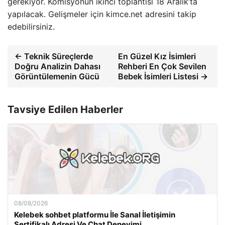
gerekiyor. Komisyonun ikinci toplantısı 18 Aralık’ta
yapılacak. Gelişmeler için kimce.net adresini takip
edebilirsiniz.
← Teknik Süreçlerde
En Güzel Kız İsimleri
Doğru Analizin Dahası
Rehberi En Çok Sevilen
Görüntülemenin Gücü
Bebek İsimleri Listesi →
Tavsiye Edilen Haberler
08/08/2026
Kelebek sohbet platformu İle Sanal İletişimin
Sertifikalı Adresi Ve Chat Deneyimi