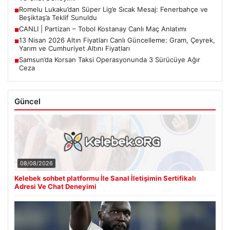
Romelu Lukaku’dan Süper Lig’e Sıcak Mesaj: Fenerbahçe ve
■
Beşiktaş’a Teklif Sunuldu
CANLI | Partizan – Tobol Kostanay Canlı Maç Anlatımı
■
13 Nisan 2026 Altın Fiyatları Canlı Güncelleme: Gram, Çeyrek,
■
Yarım ve Cumhuriyet Altını Fiyatları
Samsun’da Korsan Taksi Operasyonunda 3 Sürücüye Ağır
■
Ceza
Güncel
08/08/2026
Kelebek sohbet platformu İle Sanal İletişimin Sertifikalı
Adresi Ve Chat Deneyimi