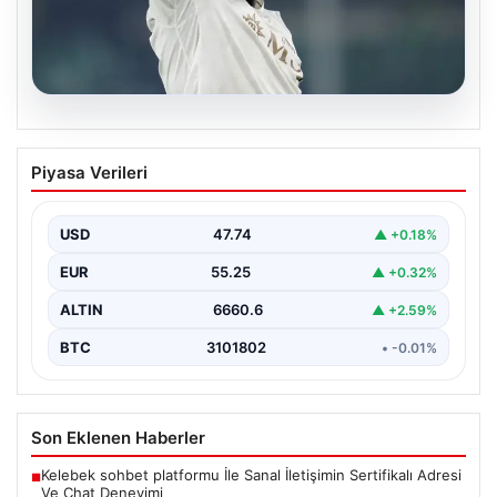
07.08.2026
Romelu Lukaku’dan Süper Lig’e Sıcak
Piyasa Verileri
Mesaj: Fenerbahçe ve Beşiktaş’a Teklif
Sunuldu
USD
47.74
▲ +0.18%
Avrupa’nın önemli golcülerinden Romelu Lukaku’nun
ismi, son günlerde yeniden Süper Lig gündeminde öne
EUR
55.25
▲ +0.32%
çıkıyor.…
ALTIN
6660.6
▲ +2.59%
BTC
3101802
• -0.01%
Son Eklenen Haberler
Kelebek sohbet platformu İle Sanal İletişimin Sertifikalı Adresi
■
Ve Chat Deneyimi