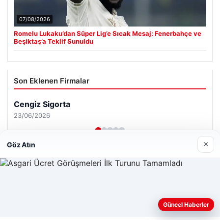
07/08/2026
Romelu Lukaku’dan Süper Lig’e Sıcak Mesaj: Fenerbahçe ve
Beşiktaş’a Teklif Sunuldu
Son Eklenen Firmalar
×
Göz Atın
Web sitemizi nasıl kullandığınızı daha iyi anlayabilmek,
Güncel Haberler
deneyiminizi kişiselleştirmek ve geliştirmek amacıyla çerezler